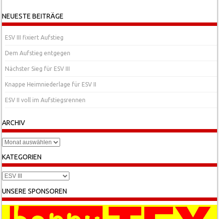
Post navigation
NEUESTE BEITRÄGE
ESV III fixiert Aufstieg
Dem Aufstieg entgegen
Nächster Sieg für ESV III
Knappe Heimniederlage für ESV II
ESV II voll im Aufstiegsrennen
ARCHIV
Archiv
KATEGORIEN
Kategorien
UNSERE SPONSOREN