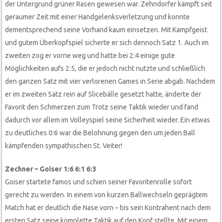
der Untergrund grüner Rasen gewesen war. Zehndorfer kämpft seit
geraumer Zeit mit einer Handgelenksverletzung und konnte
dementsprechend seine Vorhand kaum einsetzen. Mit Kampfgeist
und gutem Überkopfspiel sicherte er sich dennoch Satz 1. Auch im
zweiten zog er vorne weg und hatte bei 2:4 einige gute
Möglichkeiten aufs 2:5, die er jedoch nicht nutzte und schließlich
den ganzen Satz mit vier verlorenen Games in Serie abgab. Nachdem
er im zweiten Satz rein auf Slicebälle gesetzt hatte, änderte der
Favorit den Schmerzen zum Trotz seine Taktik wieder und fand
dadurch vor allem im Volleyspiel seine Sicherheit wieder. Ein etwas
zu deutliches 0:6 war die Belohnung gegen den um jeden Ball
kämpfenden sympathischen St. Veiter!
Zechner – Goiser 1:6 6:1 6:3
Goiser startete famos und schien seiner Favoritenrolle sofort
gerecht zu werden. In einem von kurzen Ballwechseln geprägtem
Match hat er deutlich die Nase vorn – bis sein Kontrahent nach dem
ersten Satz seine komplette Taktik auf den Kopf stellte. Mit einem