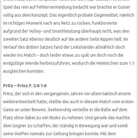
Spiel das rein auf Fehlervermeidung bedacht war brachte er Goiser
völlig aus dem Konzept. Das eigentlich probate Gegenmittel, nämlich
im richtigen Moment nach ans Netz zu rücken, funktionierte
aufgrund der Volley- und Smashleistung überhaupt nicht, was den
zweiten Satz ebenso deutlich auf die andere Seite kippen ließ. Im
Verlauf des dritten Satzes fand der Linkshänder allmählich doch
wieder ins Match – doch leider etwas zu spät um doch noch die
endgültige Wende herbeizuführen, wodurch die Heimischen zum 1:1
ausgleichen konnten.
Pritz – Prinz F. 2:6 1:6
Prinz, der sich in den vergangenen Jahren vor allem taktisch enorm
weiterentwickelt hatte, stellte das auch in diesem Match vom ersten
Game an unter Beweis. Seelenruhig verteilte er die Bälle auf dem
Platz ohne dabei zu viel Risiko zu nehmen. Und gerade das machte
dem Gegner zu schaffen, der ständig in Bewegung war und somit
seine Waffen niemals zur Geltung bringen konnte. Mit dem