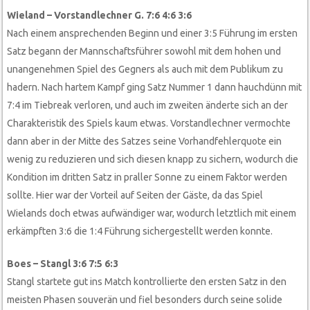
Wieland – Vorstandlechner G. 7:6 4:6 3:6
Nach einem ansprechenden Beginn und einer 3:5 Führung im ersten
Satz begann der Mannschaftsführer sowohl mit dem hohen und
unangenehmen Spiel des Gegners als auch mit dem Publikum zu
hadern. Nach hartem Kampf ging Satz Nummer 1 dann hauchdünn mit
7:4 im Tiebreak verloren, und auch im zweiten änderte sich an der
Charakteristik des Spiels kaum etwas. Vorstandlechner vermochte
dann aber in der Mitte des Satzes seine Vorhandfehlerquote ein
wenig zu reduzieren und sich diesen knapp zu sichern, wodurch die
Kondition im dritten Satz in praller Sonne zu einem Faktor werden
sollte. Hier war der Vorteil auf Seiten der Gäste, da das Spiel
Wielands doch etwas aufwändiger war, wodurch letztlich mit einem
erkämpften 3:6 die 1:4 Führung sichergestellt werden konnte.
Boes – Stangl 3:6 7:5 6:3
Stangl startete gut ins Match kontrollierte den ersten Satz in den
meisten Phasen souverän und fiel besonders durch seine solide