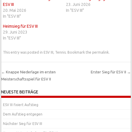
ESV III
23. Juni 2026
20. Mai 2026
In "ESV III"
In "ESV III"
Heimsieg für ESV III
29. Juni 2023
In "ESV III"
This entry was posted in
ESV III
,
Tennis
. Bookmark the
permalink
.
←
Knappe Niederlage im ersten
Erster Sieg für ESV II
→
Meisterschaftsspiel für ESV II
Post navigation
NEUESTE BEITRÄGE
ESV III fixiert Aufstieg
Dem Aufstieg entgegen
Nächster Sieg für ESV III