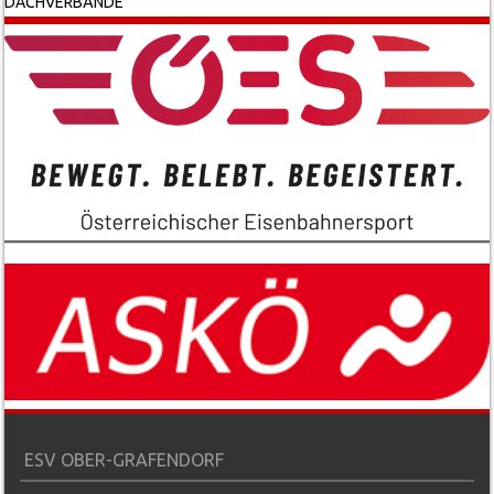
DACHVERBÄNDE
ESV OBER-GRAFENDORF