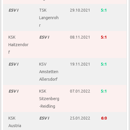
ESV I
TSK
29.10.2021
5:1
Langenroh
r
KSK
ESV I
08.11.2021
5:1
Haitzendor
f
ESV I
KSV
19.11.2021
5:1
Amstetten
Allersdorf
ESV I
KSK
07.01.2022
5:1
Sitzenberg
-Reidling
KSK
ESV I
25.01.2022
6:0
Austria