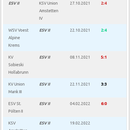
ESV
I
I
KSV Union
27.10.2021
2:4
Amstetten
IV
WSV Voest
ESV
I
I
22.10.2021
2:4
Alpine
Krems
KV
ESV
I
I
08.11.2021
5:1
Sobieski
Hollabrunn
KV Union
ESV
I
I
22.11.2021
3:3
Mank III
ESV St.
ESV
I
I
04.02.2022
6:0
Pölten II
KSV
ESV
I
I
19.02.2022