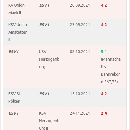
KV Union
ESV I
20.09.2021
4:2
Mank II
KSV Union
ESV I
27.09.2021
4:2
Amstetten
II
ESV I
KSV
08.10.2021
5:1
Herzogenb
(Mannscha
urg
fts-
Bahnrekor
d 567,75)
ESV St.
ESV I
15.10.2021
4:2
Pölten
ESV I
KSV
24.11.2021
2:4
Herzogenb
urg II