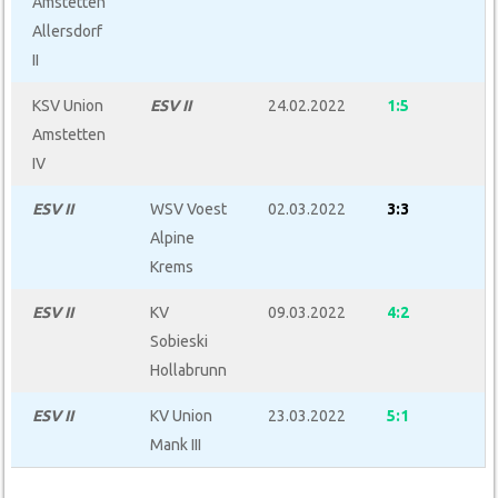
Amstetten
Allersdorf
II
KSV Union
ESV
I
I
24.02.2022
1:5
Amstetten
IV
ESV
I
I
WSV Voest
02.03.2022
3:3
Alpine
Krems
ESV
I
I
KV
09.03.2022
4:2
Sobieski
Hollabrunn
ESV
I
I
KV Union
23.03.2022
5:1
Mank III