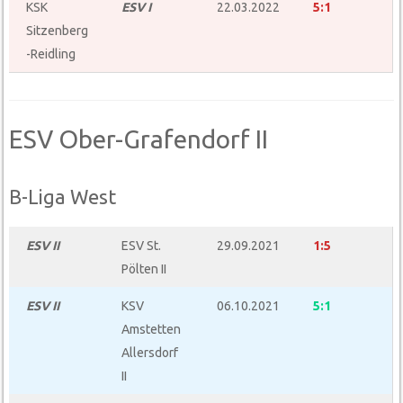
KSK
ESV I
22.03.2022
5:1
Sitzenberg
-Reidling
ESV Ober-Grafendorf II
B-Liga West
ESV
I
I
ESV St.
29.09.2021
1:5
Pölten II
ESV
I
I
KSV
06.10.2021
5:1
Amstetten
Allersdorf
II