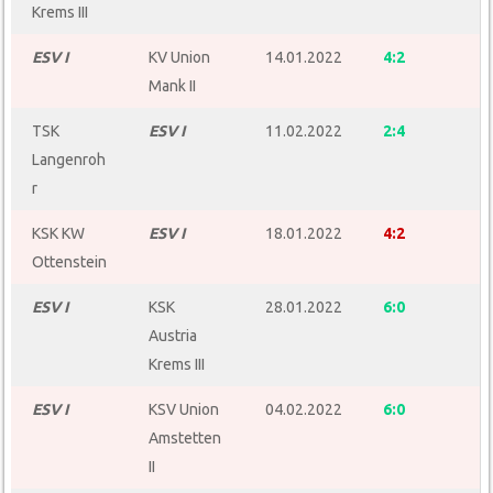
Krems III
ESV I
KV Union
14.01.2022
4:2
Mank II
TSK
ESV I
11.02.2022
2:4
Langenroh
r
KSK KW
ESV I
18.01.2022
4:2
Ottenstein
ESV I
KSK
28.01.2022
6:0
Austria
Krems III
ESV I
KSV Union
04.02.2022
6:0
Amstetten
II