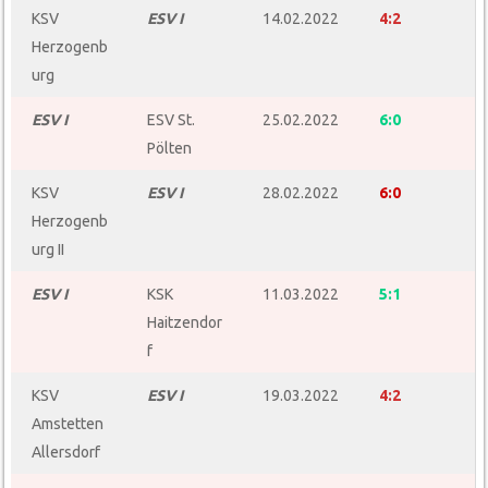
KSV
ESV I
14.02.2022
4:2
Herzogenb
urg
ESV I
ESV St.
25.02.2022
6:0
Pölten
KSV
ESV I
28.02.2022
6:0
Herzogenb
urg II
ESV I
KSK
11.03.2022
5:1
Haitzendor
f
KSV
ESV I
19.03.2022
4:2
Amstetten
Allersdorf