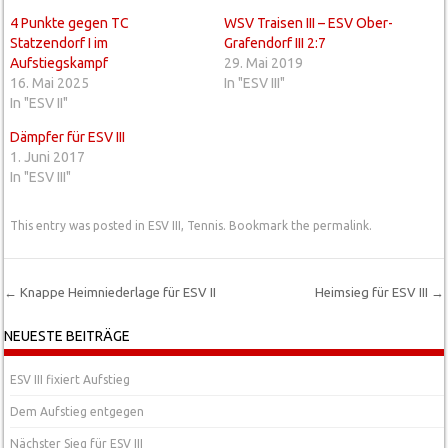
4 Punkte gegen TC
WSV Traisen III – ESV Ober-
Statzendorf I im
Grafendorf III 2:7
Aufstiegskampf
29. Mai 2019
16. Mai 2025
In "ESV III"
In "ESV II"
Dämpfer für ESV III
1. Juni 2017
In "ESV III"
This entry was posted in
ESV III
,
Tennis
. Bookmark the
permalink
.
←
Knappe Heimniederlage für ESV II
Heimsieg für ESV III
→
Post navigation
NEUESTE BEITRÄGE
ESV III fixiert Aufstieg
Dem Aufstieg entgegen
Nächster Sieg für ESV III