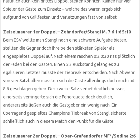
natürlich auch kein drittes Doppel stellen konnten, kamen nur vier
Spieler der Gäste zum Einsatz – welche das waren ergab sich
aufgrund von Grillfesten und Verletzungen fast von selbst.
Zeiselmaurer 1er Doppel – Zehndorfer/Stangl M. 7:6 1:6 5:10
Beim ESV wollte man Stangl noch eine schwere Aufgabe bieten,
stellten die Gegner doch ihre beiden stärksten Spieler als
eingespieltes Doppel auf. Nach einem raschen 0:2 0:30 riss plötzlich
der Faden bei den Gästen. Einen 5:3 Rückstand gelang es zu
egalisieren, letztes musste der Tiebreak entscheiden. Nach Abwehr
von vier Satzbällen mussten sich die Gäste allerdings doch noch mit
8:6 geschlagen geben. Der zweite Satz verlief deutlich besser,
einerseits verringerte sich die Feherquote doch deutlich,
andererseits ließen auch die Gastgeber ein wenig nach. Ein
überragend gespieltes Champions Tiebreak von Stangl sicherte
schließlich auch in diesem Match den Punkt für die Gäste.
Zeiselmaurer 2er Doppel – Ober-Grafendorfer MF*/Sedina 2:6