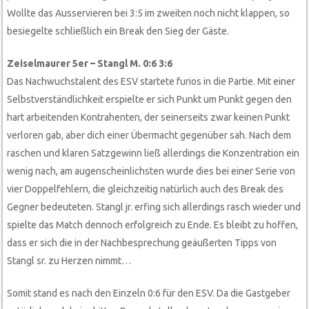
Wollte das Ausservieren bei 3:5 im zweiten noch nicht klappen, so
besiegelte schließlich ein Break den Sieg der Gäste.
Zeiselmaurer 5er – Stangl M. 0:6 3:6
Das Nachwuchstalent des ESV startete furios in die Partie. Mit einer
Selbstverständlichkeit erspielte er sich Punkt um Punkt gegen den
hart arbeitenden Kontrahenten, der seinerseits zwar keinen Punkt
verloren gab, aber dich einer Übermacht gegenüber sah. Nach dem
raschen und klaren Satzgewinn ließ allerdings die Konzentration ein
wenig nach, am augenscheinlichsten wurde dies bei einer Serie von
vier Doppelfehlern, die gleichzeitig natürlich auch des Break des
Gegner bedeuteten. Stangl jr. erfing sich allerdings rasch wieder und
spielte das Match dennoch erfolgreich zu Ende. Es bleibt zu hoffen,
dass er sich die in der Nachbesprechung geäußerten Tipps von
Stangl sr. zu Herzen nimmt…
Somit stand es nach den Einzeln 0:6 für den ESV. Da die Gastgeber