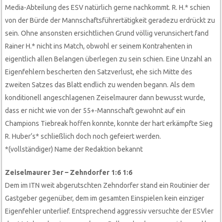
Media-Abteilung des ESV natürlich gerne nachkommt. R. H.* schien
von der Bürde der Mannschaftsführertätigkeit geradezu erdrückt zu
sein. Ohne ansonsten ersichtlichen Grund völlig verunsichert fand
Rainer H.* nicht ins Match, obwohl er seinem Kontrahenten in
eigentlich allen Belangen überlegen zu sein schien. Eine Unzahl an
Eigenfehlern bescherten den Satzverlust, ehe sich Mitte des
zweiten Satzes das Blatt endlich zu wenden begann. Als dem
konditionell angeschlagenen Zeiselmaurer dann bewusst wurde,
dass er nicht wie von der 55+-Mannschaft gewohnt auf ein
Champions Tiebreak hoffen konnte, konnte der hart erkämpfte Sieg
R. Huber‘s* schließlich doch noch gefeiert werden.
*(vollständiger) Name der Redaktion bekannt
Zeiselmaurer 3er – Zehndorfer 1:6 1:6
Dem im ITN weit abgerutschten Zehndorfer stand ein Routinier der
Gastgeber gegenüber, dem im gesamten Einspielen kein einziger
Eigenfehler unterlief. Entsprechend aggressiv versuchte der ESVler