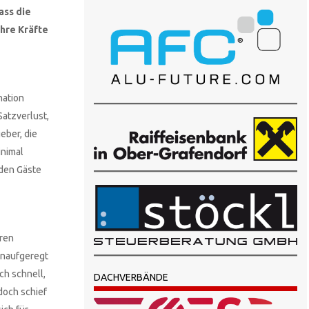
ass die
ihre Kräfte
nation
Satzverlust,
eber, die
inimal
nden Gäste
hren
unaufgeregt
ch schnell,
DACHVERBÄNDE
doch schief