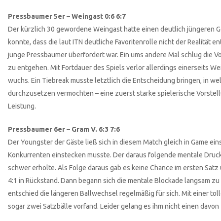
Pressbaumer 5er – Weingast 0:6 6:7
Der kürzlich 30 gewordene Weingast hatte einen deutlich jüngeren G
konnte, dass die laut ITN deutliche Favoritenrolle nicht der Realität
junge Pressbaumer überfordert war. Ein ums andere Mal schlug die Vo
zu entgehen. Mit Fortdauer des Spiels verlor allerdings einerseits W
wuchs. Ein Tiebreak musste letztlich die Entscheidung bringen, in w
durchzusetzen vermochten – eine zuerst starke spielerische Vorstell
Leistung.
Pressbaumer 6er – Gram V. 6:3 7:6
Der Youngster der Gäste ließ sich in diesem Match gleich in Game ein
Konkurrenten einstecken musste. Der daraus folgende mentale Druck b
schwer erholte. Als Folge daraus gab es keine Chance im ersten Satz 
4:1 in Rückstand. Dann begann sich die mentale Blockade langsam zu 
entschied die längeren Ballwechsel regelmäßig für sich. Mit einer toll
sogar zwei Satzbälle vorfand. Leider gelang es ihm nicht einen davo