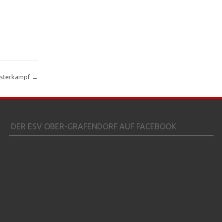
eisterkampf
→
DER ESV OBER-GRAFENDORF AUF FACEBOOK