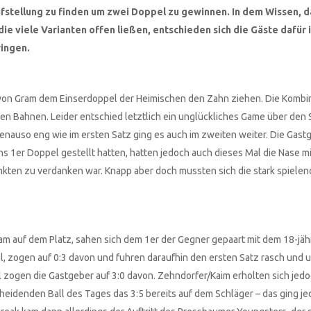
ufstellung zu finden um zwei Doppel zu gewinnen. In dem Wissen, d
ie viele Varianten offen ließen, entschieden sich die Gäste dafür 
ringen.
 von Gram dem Einserdoppel der Heimischen den Zahn ziehen. Die Kombi
enen Bahnen. Leider entschied letztlich ein unglückliches Game über den 
nauso eng wie im ersten Satz ging es auch im zweiten weiter. Die Gastg
 1er Doppel gestellt hatten, hatten jedoch auch dieses Mal die Nase m
kten zu verdanken war. Knapp aber doch mussten sich die stark spiele
am auf dem Platz, sahen sich dem 1er der Gegner gepaart mit dem 18-jä
al, zogen auf 0:3 davon und fuhren daraufhin den ersten Satz rasch und 
zogen die Gastgeber auf 3:0 davon. Zehndorfer/Kaim erholten sich jedo
heidenden Ball des Tages das 3:5 bereits auf dem Schläger – das ging je