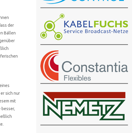
ahnen
dass der
en Bällen
egenüber
ßlich
pferischen
seines
er sich nur
iesem mit
 besser,
ießlich
e.