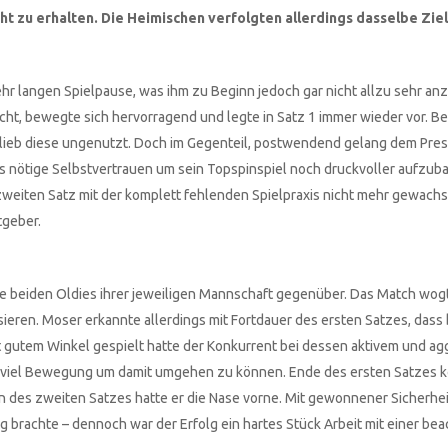
ht zu erhalten. Die Heimischen verfolgten allerdings dasselbe Ziel
ehr langen Spielpause, was ihm zu Beginn jedoch gar nicht allzu sehr a
t, bewegte sich hervorragend und legte in Satz 1 immer wieder vor. B
 blieb diese ungenutzt. Doch im Gegenteil, postwendend gelang dem Pr
s nötige Selbstvertrauen um sein Topspinspiel noch druckvoller aufzub
zweiten Satz mit der komplett fehlenden Spielpraxis nicht mehr gewachs
tgeber.
ie beiden Oldies ihrer jeweiligen Mannschaft gegenüber. Das Match wog
llisieren. Moser erkannte allerdings mit Fortdauer des ersten Satzes, das
t gutem Winkel gespielt hatte der Konkurrent bei dessen aktivem und a
und viel Bewegung um damit umgehen zu können. Ende des ersten Satzes k
n des zweiten Satzes hatte er die Nase vorne. Mit gewonnener Sicherhei
 brachte – dennoch war der Erfolg ein hartes Stück Arbeit mit einer bea