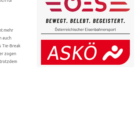
ich für
ht mehr
n auch
s Tie-Break
fer zogen
 trotzdem