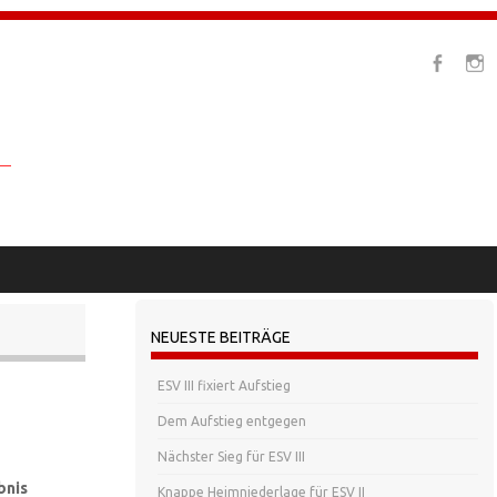
NEUESTE BEITRÄGE
ESV III fixiert Aufstieg
Dem Aufstieg entgegen
Nächster Sieg für ESV III
bnis
Knappe Heimniederlage für ESV II