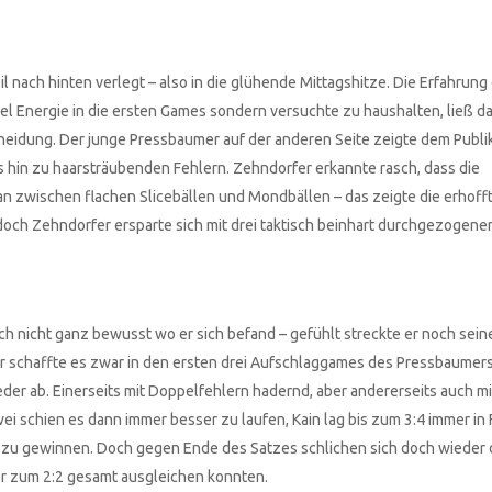
nach hinten verlegt – also in die glühende Mittagshitze. Die Erfahrung 
el Energie in die ersten Games sondern versuchte zu haushalten, ließ 
heidung. Der junge Pressbaumer auf der anderen Seite zeigte dem Publi
 hin zu haarsträubenden Fehlern. Zehndorfer erkannte rasch, dass die
n zwischen flachen Slicebällen und Mondbällen – das zeigte die erhoff
doch Zehndorfer ersparte sich mit drei taktisch beinhart durchgezogen
h nicht ganz bewusst wo er sich befand – gefühlt streckte er noch seine
Er schaffte es zwar in den ersten drei Aufschlaggames des Pressbaumers
der ab. Einerseits mit Doppelfehlern hadernd, aber andererseits auch mi
zwei schien es dann immer besser zu laufen, Kain lag bis zum 3:4 immer in
 zu gewinnen. Doch gegen Ende des Satzes schlichen sich doch wieder 
er zum 2:2 gesamt ausgleichen konnten.