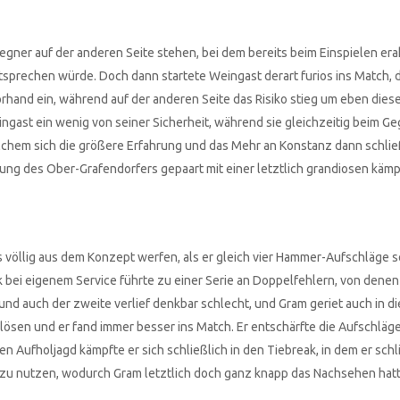
egner auf der anderen Seite stehen, bei dem bereits beim Einspielen er
 entsprechen würde. Doch dann startete Weingast derart furios ins Match, 
rhand ein, während auf der anderen Seite das Risiko stieg um eben dies
eingast ein wenig von seiner Sicherheit, während sie gleichzeitig beim G
elchem sich die größere Erfahrung und das Mehr an Konstanz dann schlie
ung des Ober-Grafendorfers gepaart mit einer letztlich grandiosen käm
s völlig aus dem Konzept werfen, als er gleich vier Hammer-Aufschläge 
ei eigenem Service führte zu einer Serie an Doppelfehlern, von denen 
und auch der zweite verlief denkbar schlecht, und Gram geriet auch in d
lösen und er fand immer besser ins Match. Er entschärfte die Aufschläge
en Aufholjagd kämpfte er sich schließlich in den Tiebreak, in dem er schl
n zu nutzen, wodurch Gram letztlich doch ganz knapp das Nachsehen hatt