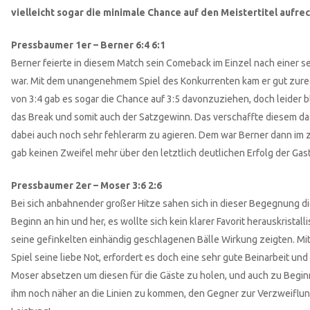
vielleicht sogar die minimale Chance auf den Meistertitel aufrec
Pressbaumer 1er – Berner 6:4 6:1
Berner feierte in diesem Match sein Comeback im Einzel nach einer s
war. Mit dem unangenehmem Spiel des Konkurrenten kam er gut zurech
von 3:4 gab es sogar die Chance auf 3:5 davonzuziehen, doch leider
das Break und somit auch der Satzgewinn. Das verschaffte diesem da
dabei auch noch sehr fehlerarm zu agieren. Dem war Berner dann im 
gab keinen Zweifel mehr über den letztlich deutlichen Erfolg der Gas
Pressbaumer 2er – Moser 3:6 2:6
Bei sich anbahnender großer Hitze sahen sich in dieser Begegnung d
Beginn an hin und her, es wollte sich kein klarer Favorit herauskrista
seine gefinkelten einhändig geschlagenen Bälle Wirkung zeigten. Mi
Spiel seine liebe Not, erfordert es doch eine sehr gute Beinarbeit 
Moser absetzen um diesen für die Gäste zu holen, und auch zu Begin
ihm noch näher an die Linien zu kommen, den Gegner zur Verzweiflung