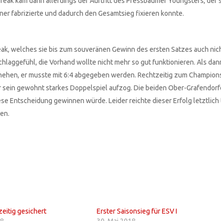
reak kam dann allerdings der Auftritt des Pressbaumer Youngsters, der s
er fabrizierte und dadurch den Gesamtsieg fixieren konnte.
ak, welches sie bis zum souveränen Gewinn des ersten Satzes auch nic
aggefühl, die Vorhand wollte nicht mehr so gut funktionieren. Als dan
hehen, er musste mit 6:4 abgegeben werden. Rechtzeitig zum Champion
 sein gewohnt starkes Doppelspiel aufzog. Die beiden Ober-Grafendor
se Entscheidung gewinnen würde. Leider reichte dieser Erfolg letztlich
en.
zeitig gesichert
Erster Saisonsieg für ESV I
18
30. Mai 2018