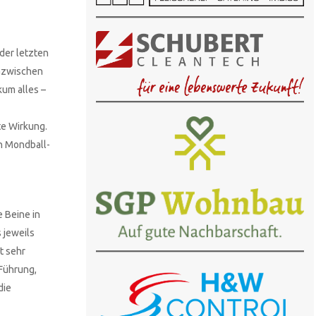
der letzten
dazwischen
kum alles –
te Wirkung.
en Mondball-
 Beine in
 jeweils
t sehr
 Führung,
die