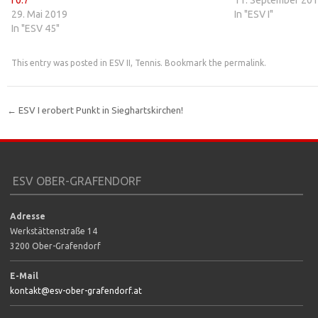
29. Mai 2019
In "ESV I"
In "ESV 45"
This entry was posted in
ESV II
,
Tennis
. Bookmark the
permalink
.
←
ESV I erobert Punkt in Sieghartskirchen!
Post navigation
ESV OBER-GRAFENDORF
Adresse
Werkstättenstraße 14
3200 Ober-Grafendorf
E-Mail
kontakt@esv-ober-grafendorf.at