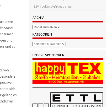
.
ESV II voll im Aufstiegsrennen
ARCHIV
nzumerken
Archiv
eim Stand
essbaumer
KATEGORIEN
auen und
Kategorien
en, und es
UNSERE SPONSOREN
te von
s besonders
ggressivem
onnte sich
t gelang es
chtlichen