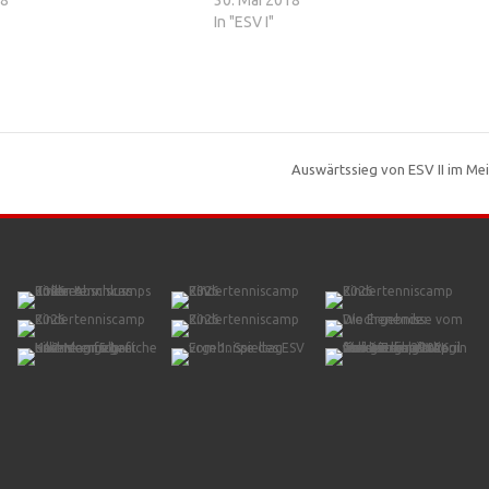
In "ESV I"
Auswärtssieg von ESV II im M