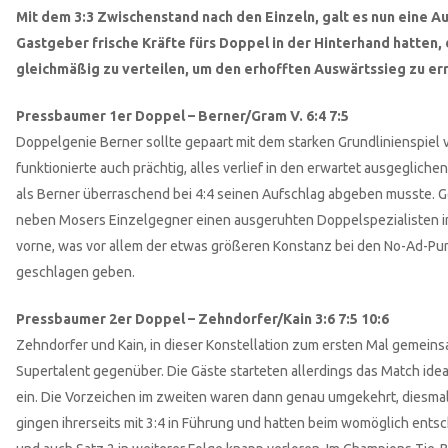
Mit dem 3:3 Zwischenstand nach den Einzeln, galt es nun eine A
Gastgeber frische Kräfte fürs Doppel in der Hinterhand hatten, d
gleichmäßig zu verteilen, um den erhofften Auswärtssieg zu er
Pressbaumer 1er Doppel – Berner/Gram V. 6:4 7:5
Doppelgenie Berner sollte gepaart mit dem starken Grundlinienspiel
funktionierte auch prächtig, alles verlief in den erwartet ausgeglich
als Berner überraschend bei 4:4 seinen Aufschlag abgeben musste. Ge
neben Mosers Einzelgegner einen ausgeruhten Doppelspezialisten ins
vorne, was vor allem der etwas größeren Konstanz bei den No-Ad-Pun
geschlagen geben.
Pressbaumer 2er Doppel – Zehndorfer/Kain 3:6 7:5 10:6
Zehndorfer und Kain, in dieser Konstellation zum ersten Mal gemeins
Supertalent gegenüber. Die Gäste starteten allerdings das Match ide
ein. Die Vorzeichen im zweiten waren dann genau umgekehrt, diesmal 
gingen ihrerseits mit 3:4 in Führung und hatten beim womöglich entsc