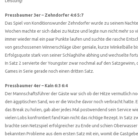
Leistung!
Pressbaumer 3er – Zehndorfer 4:6 5:7
Das Spiel von Konditionswunder Zehndorfer wurde zu seinem Nachteil 
Wochen machte er sich dabei zu Nutze und legte nun nicht mehr so vi
immer wieder mal ein paar Punkte laufen und suchte die rasche Entsc
von geschossenen Winnerschläge über geniale, kurze Winkelbälle bis
Erfolgsquote stark von seiner Schlaghöhe abhing und wechselte forta
In Satz 2 servierte der Youngster zwar nochmal auf den Satzgewinn, 
Games in Serie gerade noch einen dritten Satz.
Pressbaumer 4er – Kain 6:3 6:4
Der Mannschaftsführer der Gäste war sich ob der Hitze vermutlich noc
den ägyptischen Sand, wo er die Woche davor noch verbracht hatte. 
das Break zu holen, gab aber jedes Mal postwendend sein Service wie
vielen Lobs konfrontiert fand Kain nicht das richtige Rezept. In Satz 
brachte sein Netzspiel erfolgreicher zu Ende und schien Oberwasser
bekannten Probleme aus dem ersten Satz mit ein, womit die Gastgeb