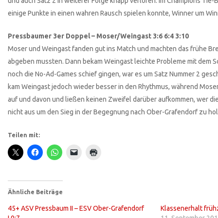
und auch Satz 2 in weiterer Folge knapp verloren. Im Champions Tie-B
einige Punkte in einen wahren Rausch spielen konnte, Winner um Winn
Pressbaumer 3er Doppel – Moser/Weingast 3:6 6:4 3:10
Moser und Weingast fanden gut ins Match und machten das frühe Bre
abgeben mussten. Dann bekam Weingast leichte Probleme mit dem Schl
noch die No-Ad-Games schief gingen, war es um Satz Nummer 2 gesc
kam Weingast jedoch wieder besser in den Rhythmus, während Moser
auf und davon und ließen keinen Zweifel darüber aufkommen, wer die
nicht aus um den Sieg in der Begegnung nach Ober-Grafendorf zu hol
Teilen mit:
Ähnliche Beiträge
45+ ASV Pressbaum II – ESV Ober-Grafendorf
Klassenerhalt früh
I 0:7
11. September 20