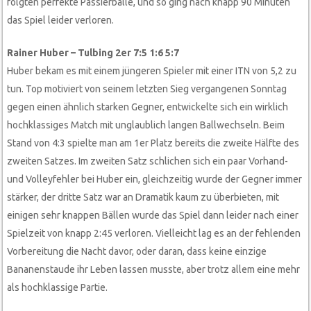
folgten perfekte Passierbälle, und so ging nach knapp 90 Minuten
das Spiel leider verloren.
Rainer Huber – Tulbing 2er 7:5 1:6 5:7
Huber bekam es mit einem jüngeren Spieler mit einer ITN von 5,2 zu
tun. Top motiviert von seinem letzten Sieg vergangenen Sonntag
gegen einen ähnlich starken Gegner, entwickelte sich ein wirklich
hochklassiges Match mit unglaublich langen Ballwechseln. Beim
Stand von 4:3 spielte man am 1er Platz bereits die zweite Hälfte des
zweiten Satzes. Im zweiten Satz schlichen sich ein paar Vorhand-
und Volleyfehler bei Huber ein, gleichzeitig wurde der Gegner immer
stärker, der dritte Satz war an Dramatik kaum zu überbieten, mit
einigen sehr knappen Bällen wurde das Spiel dann leider nach einer
Spielzeit von knapp 2:45 verloren. Vielleicht lag es an der fehlenden
Vorbereitung die Nacht davor, oder daran, dass keine einzige
Bananenstaude ihr Leben lassen musste, aber trotz allem eine mehr
als hochklassige Partie.