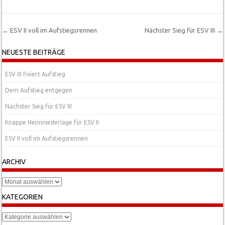
←
ESV II voll im Aufstiegsrennen
Nächster Sieg für ESV III
→
Post navigation
NEUESTE BEITRÄGE
ESV III fixiert Aufstieg
Dem Aufstieg entgegen
Nächster Sieg für ESV III
Knappe Heimniederlage für ESV II
ESV II voll im Aufstiegsrennen
ARCHIV
Archiv
KATEGORIEN
Kategorien