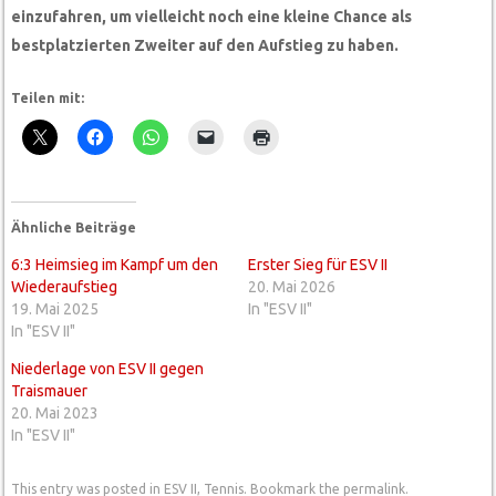
einzufahren, um vielleicht noch eine kleine Chance als
bestplatzierten Zweiter auf den Aufstieg zu haben.
Teilen mit:
Ähnliche Beiträge
6:3 Heimsieg im Kampf um den
Erster Sieg für ESV II
Wiederaufstieg
20. Mai 2026
19. Mai 2025
In "ESV II"
In "ESV II"
Niederlage von ESV II gegen
Traismauer
20. Mai 2023
In "ESV II"
This entry was posted in
ESV II
,
Tennis
. Bookmark the
permalink
.