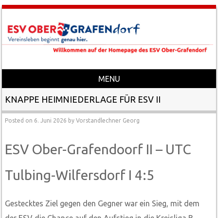
MENU
Skip to content
KNAPPE HEIMNIEDERLAGE FÜR ESV II
Posted on
6. Juni 2026
by
Vorstandlechner Georg
ESV Ober-Grafendoorf II – UTC
Tulbing-Wilfersdorf I 4:5
Gestecktes Ziel gegen den Gegner war ein Sieg, mit dem
der ESV die Chance auf den Aufstieg in die Kreisliga B