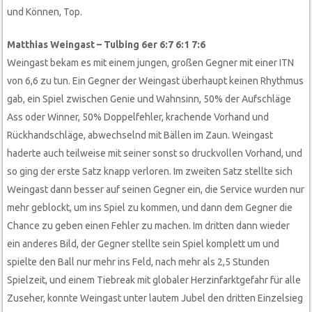
und Können, Top.
Matthias Weingast – Tulbing 6er 6:7 6:1 7:6
Weingast bekam es mit einem jungen, großen Gegner mit einer ITN
von 6,6 zu tun. Ein Gegner der Weingast überhaupt keinen Rhythmus
gab, ein Spiel zwischen Genie und Wahnsinn, 50% der Aufschläge
Ass oder Winner, 50% Doppelfehler, krachende Vorhand und
Rückhandschläge, abwechselnd mit Bällen im Zaun. Weingast
haderte auch teilweise mit seiner sonst so druckvollen Vorhand, und
so ging der erste Satz knapp verloren. Im zweiten Satz stellte sich
Weingast dann besser auf seinen Gegner ein, die Service wurden nur
mehr geblockt, um ins Spiel zu kommen, und dann dem Gegner die
Chance zu geben einen Fehler zu machen. Im dritten dann wieder
ein anderes Bild, der Gegner stellte sein Spiel komplett um und
spielte den Ball nur mehr ins Feld, nach mehr als 2,5 Stunden
Spielzeit, und einem Tiebreak mit globaler Herzinfarktgefahr für alle
Zuseher, konnte Weingast unter lautem Jubel den dritten Einzelsieg