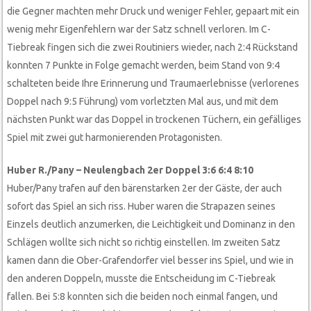
die Gegner machten mehr Druck und weniger Fehler, gepaart mit ein
wenig mehr Eigenfehlern war der Satz schnell verloren. Im C-
Tiebreak fingen sich die zwei Routiniers wieder, nach 2:4 Rückstand
konnten 7 Punkte in Folge gemacht werden, beim Stand von 9:4
schalteten beide Ihre Erinnerung und Traumaerlebnisse (verlorenes
Doppel nach 9:5 Führung) vom vorletzten Mal aus, und mit dem
nächsten Punkt war das Doppel in trockenen Tüchern, ein gefälliges
Spiel mit zwei gut harmonierenden Protagonisten.
Huber R./Pany – Neulengbach 2er Doppel 3:6 6:4 8:10
Huber/Pany trafen auf den bärenstarken 2er der Gäste, der auch
sofort das Spiel an sich riss. Huber waren die Strapazen seines
Einzels deutlich anzumerken, die Leichtigkeit und Dominanz in den
Schlägen wollte sich nicht so richtig einstellen. Im zweiten Satz
kamen dann die Ober-Grafendorfer viel besser ins Spiel, und wie in
den anderen Doppeln, musste die Entscheidung im C-Tiebreak
fallen. Bei 5:8 konnten sich die beiden noch einmal fangen, und