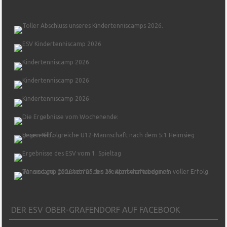
DER ESV OBER-GRAFENDORF AUF FACEBOOK