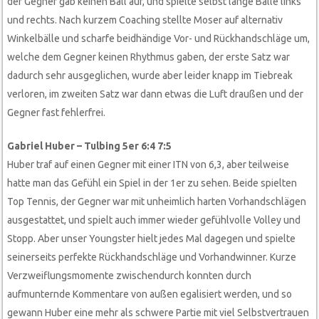
der Gegner gab keinen Ball auf, und spielte selbst lange Bälle links
und rechts. Nach kurzem Coaching stellte Moser auf alternativ
Winkelbälle und scharfe beidhändige Vor- und Rückhandschläge um,
welche dem Gegner keinen Rhythmus gaben, der erste Satz war
dadurch sehr ausgeglichen, wurde aber leider knapp im Tiebreak
verloren, im zweiten Satz war dann etwas die Luft draußen und der
Gegner fast fehlerfrei.
Gabriel Huber – Tulbing 5er 6:4 7:5
Huber traf auf einen Gegner mit einer ITN von 6,3, aber teilweise
hatte man das Gefühl ein Spiel in der 1er zu sehen. Beide spielten
Top Tennis, der Gegner war mit unheimlich harten Vorhandschlägen
ausgestattet, und spielt auch immer wieder gefühlvolle Volley und
Stopp. Aber unser Youngster hielt jedes Mal dagegen und spielte
seinerseits perfekte Rückhandschläge und Vorhandwinner. Kurze
Verzweiflungsmomente zwischendurch konnten durch
aufmunternde Kommentare von außen egalisiert werden, und so
gewann Huber eine mehr als schwere Partie mit viel Selbstvertrauen