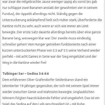
war zwar die mitgebrachte Jause weniger üppig als sonst (es gab
nur schlappe zwei Bananen anstatt der gewohnten vier in seinem
Fundus), der Appetit allerdings nicht. Ständig gegen die
Unterzuckerung ankämpfend hielt sich Huber stark, überforderte die
Kantine nicht zu sehr, auch wenn er sich wie immer am Limit
bewegte. Der erste Satz dauerte allerdings bereits über eine ganze
Banane lang, weswegen klar war: Der zweite muss eindeutig
schneller gehen! Vom Hunger getrieben funktionierte nach einer
kurzen unterzuckerten Phase von 2:5 auf 5:5 seine Vorhand wieder
perfekt – mit acht Games in Serie war der Sieg eingetütet und der
Weg in die Kantine wieder frei!
Tulbinger 5er – Sedina 3:6 4:6
Dem erfahrenen Ober-Grafendorfer Seidenbaron stand ein
talentierter 19-jähriger gegenüber, der sich mit seinem Spiel immer
wieder zwischen Genie und Wahnsinn bewegte. Unglaublichen
Winnern folgten haarsträubende Fehler und umgekehrt. Das ist ein
Spiel das Sedina auf den Leib geschneidert ist – mit Ruhe,