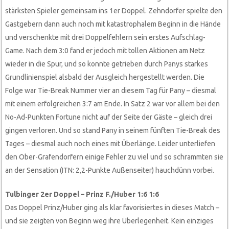
stärksten Spieler gemeinsam ins 1er Doppel. Zehndorfer spielte den
Gastgebern dann auch noch mit katastrophalem Beginn in die Hände
und verschenkte mit drei Doppelfehlern sein erstes Aufschlag-
Game. Nach dem 3:0 fand er jedoch mit tollen Aktionen am Netz
wieder in die Spur, und so konnte getrieben durch Panys starkes
Grundlinienspiel alsbald der Ausgleich hergestellt werden. Die
Folge war Tie-Break Nummer vier an diesem Tag für Pany – diesmal
mit einem erfolgreichen 3:7 am Ende. In Satz 2 war vor allem bei den
No-Ad-Punkten Fortune nicht auf der Seite der Gäste – gleich drei
gingen verloren. Und so stand Pany in seinem fünften Tie-Break des
Tages – diesmal auch noch eines mit Überlänge. Leider unterliefen
den Ober-Grafendorfern einige Fehler zu viel und so schrammten sie
an der Sensation (ITN: 2,2-Punkte Außenseiter) hauchdünn vorbei.
Tulbinger 2er Doppel – Prinz F./Huber 1:6 1:6
Das Doppel Prinz/Huber ging als klar favorisiertes in dieses Match –
und sie zeigten von Beginn weg ihre Überlegenheit. Kein einziges