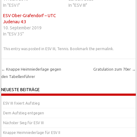
In "ESV I"
In "ESV III"
ESV Ober-Grafendorf – UTC
Judenau 4:3
10. September 2019
In "ESV 35"
This entry was posted in
ESV III
,
Tennis
. Bookmark the
permalink
.
←
Knappe Heimniederlage gegen
Gratulation zum 70er
→
den Tabellenführer
Post navigation
NEUESTE BEITRÄGE
ESV III fixiert Aufstieg
Dem Aufstieg entgegen
Nächster Sieg für ESV III
Knappe Heimniederlage für ESV II