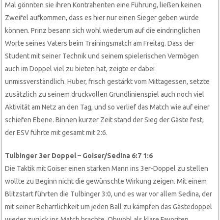
Mal gönnten sie ihren Kontrahenten eine Führung, ließen keinen
Zweifel aufkommen, dass es hier nur einen Sieger geben würde
können. Prinz besann sich wohl wiederum auf die eindringlichen
Worte seines Vaters beim Trainingsmatch am Freitag. Dass der
Student mit seiner Technik und seinem spielerischen Vermögen
auch im Doppel viel zu bieten hat, zeigte er dabei
unmissverständlich. Huber, frisch gestärkt vom Mittagessen, setzte
zusätzlich zu seinem druckvollen Grundlinienspiel auch noch viel
Aktivität am Netz an den Tag, und so verlief das Match wie auf einer
schiefen Ebene. Binnen kurzer Zeit stand der Sieg der Gäste fest,
der ESV führte mit gesamt mit 2:6.
Tulbinger 3er Doppel – Goiser/Sedina 6:7 1:6
Die Taktik mit Goiser einen starken Mann ins 3er-Doppel zu stellen
wollte zu Beginn nicht die gewünschte Wirkung zeigen. Mit einem
Blitzstart führten die Tulbinger 3:0, und es war vor allem Sedina, der
mit seiner Beharrlichkeit um jeden Ball zu kämpfen das Gästedoppel
wieder zurück ins Match brachte. Obwohl als klare Favoriten