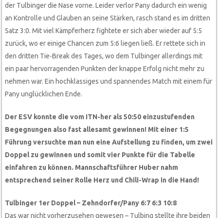
der Tulbinger die Nase vorne. Leider verlor Pany dadurch ein wenig
an Kontrolle und Glauben an seine Stärken, rasch stand es im dritten
Satz 3:0. Mit viel Kämpferherz fightete er sich aber wieder auf 5:5
zurück, wo er einige Chancen zum 5:6 liegen ließ. Er rettete sich in
den dritten Tie-Break des Tages, wo dem Tulbinger allerdings mit
ein paar hervorragenden Punkten der knappe Erfolg nicht mehr zu
nehmen war. Ein hochklassiges und spannendes Match mit einem für
Pany unglücklichen Ende.
Der ESV konnte die vom ITN-her als 50:50 einzustufenden
Begegnungen also fast allesamt gewinnen! Mit einer 1:5
Führung versuchte man nun eine Aufstellung zu finden, um zwei
Doppel zu gewinnen und somit vier Punkte für die Tabelle
einfahren zu können. Mannschaftsführer Huber nahm
entsprechend seiner Rolle Herz und Chili-Wrap in die Hand!
Tulbinger 1er Doppel – Zehndorfer/Pany 6:7 6:3 10:8
Das war nicht vorherzusehen gewesen – Tulbing stellte ihre beiden