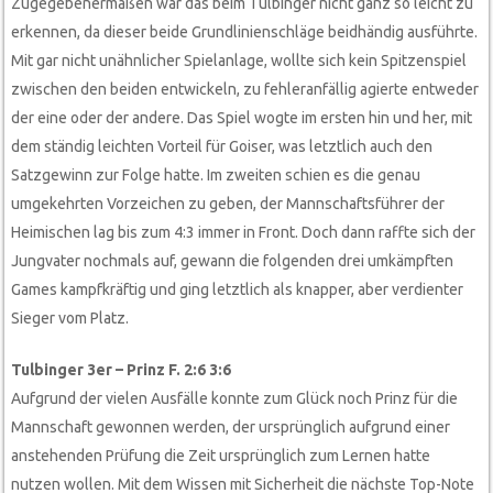
Zugegebenermaßen war das beim Tulbinger nicht ganz so leicht zu
erkennen, da dieser beide Grundlinienschläge beidhändig ausführte.
Mit gar nicht unähnlicher Spielanlage, wollte sich kein Spitzenspiel
zwischen den beiden entwickeln, zu fehleranfällig agierte entweder
der eine oder der andere. Das Spiel wogte im ersten hin und her, mit
dem ständig leichten Vorteil für Goiser, was letztlich auch den
Satzgewinn zur Folge hatte. Im zweiten schien es die genau
umgekehrten Vorzeichen zu geben, der Mannschaftsführer der
Heimischen lag bis zum 4:3 immer in Front. Doch dann raffte sich der
Jungvater nochmals auf, gewann die folgenden drei umkämpften
Games kampfkräftig und ging letztlich als knapper, aber verdienter
Sieger vom Platz.
Tulbinger 3er – Prinz F. 2:6 3:6
Aufgrund der vielen Ausfälle konnte zum Glück noch Prinz für die
Mannschaft gewonnen werden, der ursprünglich aufgrund einer
anstehenden Prüfung die Zeit ursprünglich zum Lernen hatte
nutzen wollen. Mit dem Wissen mit Sicherheit die nächste Top-Note