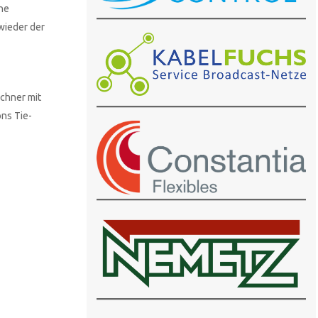
che
 wieder der
echner mit
ns Tie-
3