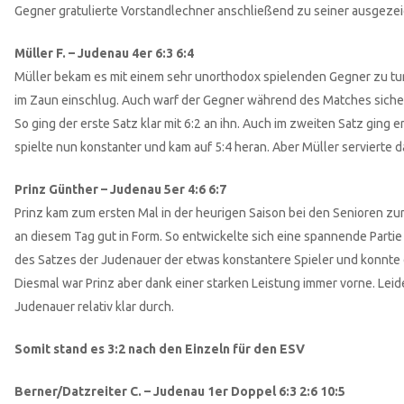
Gegner gratulierte Vorstandlechner anschließend zu seiner ausgezei
Müller F. – Judenau 4er 6:3 6:4
Müller bekam es mit einem sehr unorthodox spielenden Gegner zu tun
im Zaun einschlug. Auch warf der Gegner während des Matches sicher 
So ging der erste Satz klar mit 6:2 an ihn. Auch im zweiten Satz ging
spielte nun konstanter und kam auf 5:4 heran. Aber Müller servierte 
Prinz Günther – Judenau 5er 4:6 6:7
Prinz kam zum ersten Mal in der heurigen Saison bei den Senioren zu
an diesem Tag gut in Form. So entwickelte sich eine spannende Parti
des Satzes der Judenauer der etwas konstantere Spieler und konnte 
Diesmal war Prinz aber dank einer starken Leistung immer vorne. Leide
Judenauer relativ klar durch.
Somit stand es 3:2 nach den Einzeln für den ESV
Berner/Datzreiter C. – Judenau 1er Doppel 6:3 2:6 10:5