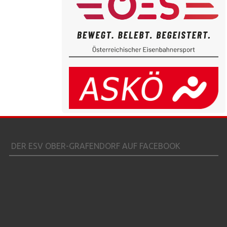
DER ESV OBER-GRAFENDORF AUF FACEBOOK