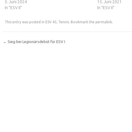
3. Juni 2024
15. Juni 2021
In "ESV II"
In "ESV II"
This entry was posted in
ESV 45
,
Tennis
. Bookmark the
permalink
.
←
Sieg bei Legionärsdebüt für ESV I
Post navigation