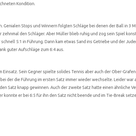
chneten Kondition.
. Genialen Stops und Winnern folgten Schläge bei denen der Ball in 3 
zehnmal den Schläger. Aber Müller blieb ruhig und zog sein Spiel konst
 er schnell 5:1 in Führung. Dann kam etwas Sand ins Getriebe und der Jud
dank guter Aufschläge zum 6:4 aus.
m Einsatz. Sein Gegner spielte solides Tennis aber auch der Ober-Grafe
e bei der die Führung im ersten Satz immer wieder wechselte. Leider war
den Satz knapp gewinnen. Auch der zweite Satz hatte einen ähnliche Ver
r konnte er bei 6:5 für ihn den Satz nicht beende und im Tie-Break setze