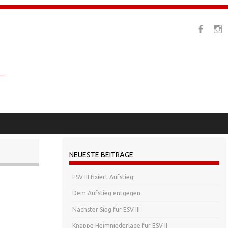
NEUESTE BEITRÄGE
ESV III fixiert Aufstieg
Dem Aufstieg entgegen
Nächster Sieg für ESV III
Knappe Heimniederlage für ESV II