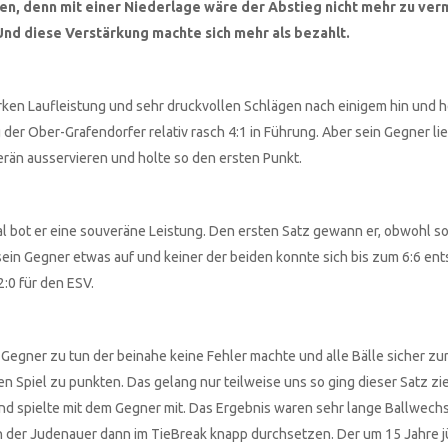
ren, denn mit einer Niederlage wäre der Abstieg nicht mehr zu ve
nd diese Verstärkung machte sich mehr als bezahlt.
rken Laufleistung und sehr druckvollen Schlägen nach einigem hin und 
der Ober-Grafendorfer relativ rasch 4:1 in Führung. Aber sein Gegner lie
rän ausservieren und holte so den ersten Punkt.
al bot er eine souveräne Leistung. Den ersten Satz gewann er, obwohl s
m sein Gegner etwas auf und keiner der beiden konnte sich bis zum 6:6 en
2:0 für den ESV.
Gegner zu tun der beinahe keine Fehler machte und alle Bälle sicher zu
n Spiel zu punkten. Das gelang nur teilweise uns so ging dieser Satz zie
 und spielte mit dem Gegner mit. Das Ergebnis waren sehr lange Ballwech
ch der Judenauer dann im TieBreak knapp durchsetzen. Der um 15 Jahre 