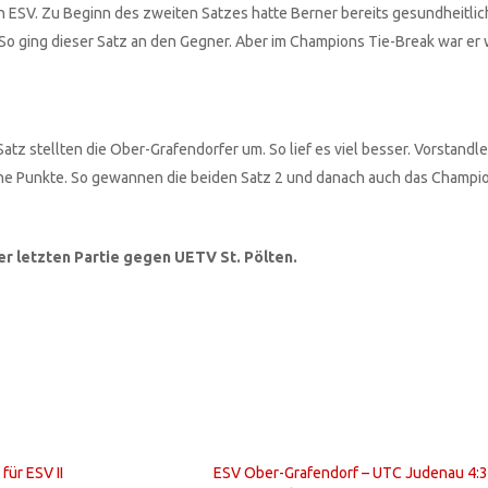
en ESV. Zu Beginn des zweiten Satzes hatte Berner bereits gesundheitli
. So ging dieser Satz an den Gegner. Aber im Champions Tie-Break war er
tz stellten die Ober-Grafendorfer um. So lief es viel besser. Vorstandl
ne Punkte. So gewannen die beiden Satz 2 und danach auch das Champio
der letzten Partie gegen UETV St. Pölten.
für ESV II
ESV Ober-Grafendorf – UTC Judenau 4: