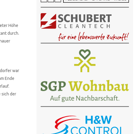
Meter Höhe
ant durch.
enauer
ndorfer war
 am Ende
lauf.
 sich der