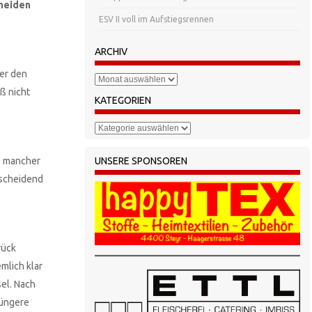
rmeiden
ESV II voll im Aufstiegsrennen
ARCHIV
her den
Archiv
ß nicht
KATEGORIEN
Kategorien
UNSERE SPONSOREN
o mancher
tscheidend
rück
mlich klar
sel. Nach
jüngere