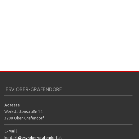
ESV OBER-GRAFENDORF
Adresse
Werkstättenstraße 14
3200 Ober-Grafendorf
E-Mail
kontakt@esv-ober-grafendorf.at