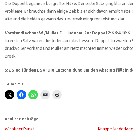
Die Doppel begannen bei großer Hitze. Der erste Satz ging klar an d
Probleme. Er brauchte dann einige Zeit bis er sich davon erholt hatte
alte und die beiden gewann das Tie-Break mit guter Leistung klar.
Vorstandlechner W./Müller F. – Judenau 2er Doppel 2:6 6:4 10:6
Im ersten Satz waren die Judenauer das bessere Doppel. Im zweiten Sa
druckvoller Vorhand und Müller am Netz machten immer wieder schö
Break.
5:2 Sieg für den ESV! Die Entscheidung um den Abstieg fällt in 
Teilen mit:
Ähnliche Beiträge
Wichtiger Punkt
Knappe Niederlage 