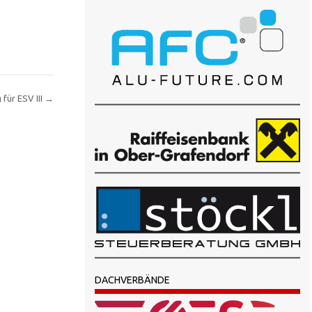
für ESV III
→
DACHVERBÄNDE