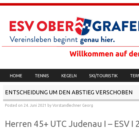
SKIP TO CONTENT
HOME
TENNIS
KEGELN
SKI/TOURISTIK
TER
MENU
ENTSCHEIDUNG UM DEN ABSTIEG VERSCHOBEN
Posted on
24. Juni 2021
by
Vorstandlechner Georg
Herren 45+ UTC Judenau I – ESV I 