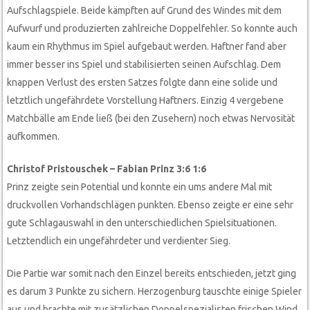
Aufschlagspiele. Beide kämpften auf Grund des Windes mit dem
Aufwurf und produzierten zahlreiche Doppelfehler. So konnte auch
kaum ein Rhythmus im Spiel aufgebaut werden. Haftner fand aber
immer besser ins Spiel und stabilisierten seinen Aufschlag. Dem
knappen Verlust des ersten Satzes folgte dann eine solide und
letztlich ungefährdete Vorstellung Haftners. Einzig 4 vergebene
Matchbälle am Ende ließ (bei den Zusehern) noch etwas Nervosität
aufkommen.
Christof Pristouschek – Fabian Prinz 3:6 1:6
Prinz zeigte sein Potential und konnte ein ums andere Mal mit
druckvollen Vorhandschlägen punkten. Ebenso zeigte er eine sehr
gute Schlagauswahl in den unterschiedlichen Spielsituationen.
Letztendlich ein ungefährdeter und verdienter Sieg.
Die Partie war somit nach den Einzel bereits entschieden, jetzt ging
es darum 3 Punkte zu sichern. Herzogenburg tauschte einige Spieler
aus und brachte mit zusätzlichen Doppelspezialisten frischen Wind.