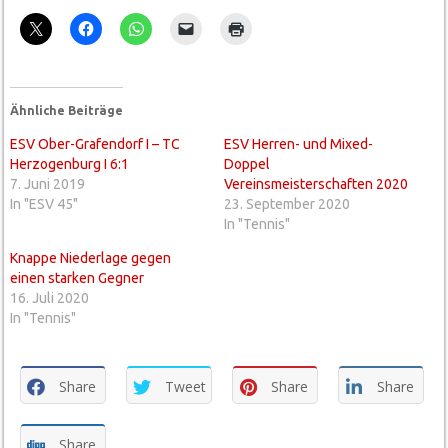
Ähnliche Beiträge
ESV Ober-Grafendorf I – TC
ESV Herren- und Mixed-
Herzogenburg I 6:1
Doppel
7. Juni 2019
Vereinsmeisterschaften 2020
In "ESV 45"
23. September 2020
In "Tennis"
Knappe Niederlage gegen
einen starken Gegner
16. Juli 2020
In "Tennis"
Share
Tweet
Share
Share
Share