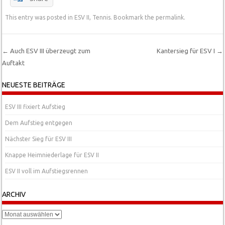
This entry was posted in
ESV II
,
Tennis
. Bookmark the
permalink
.
←
Auch ESV III überzeugt zum
Kantersieg für ESV I
→
Auftakt
Post navigation
NEUESTE BEITRÄGE
ESV III fixiert Aufstieg
Dem Aufstieg entgegen
Nächster Sieg für ESV III
Knappe Heimniederlage für ESV II
ESV II voll im Aufstiegsrennen
ARCHIV
Archiv