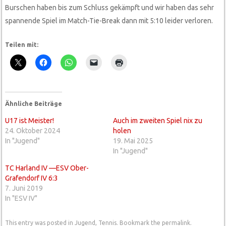
Burschen haben bis zum Schluss gekämpft und wir haben das sehr
spannende Spiel im Match-Tie-Break dann mit 5:10 leider verloren.
Teilen mit:
Ähnliche Beiträge
U17 ist Meister!
Auch im zweiten Spiel nix zu
24. Oktober 2024
holen
In "Jugend"
19. Mai 2025
In "Jugend"
TC Harland IV —ESV Ober-
Grafendorf IV 6:3
7. Juni 2019
In "ESV IV"
This entry was posted in
Jugend
,
Tennis
. Bookmark the
permalink
.