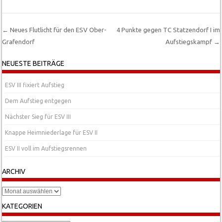
←
Neues Flutlicht für den ESV Ober-
4 Punkte gegen TC Statzendorf I im
Grafendorf
Aufstiegskampf
→
Post navigation
NEUESTE BEITRÄGE
ESV III fixiert Aufstieg
Dem Aufstieg entgegen
Nächster Sieg für ESV III
Knappe Heimniederlage für ESV II
ESV II voll im Aufstiegsrennen
ARCHIV
Archiv
KATEGORIEN