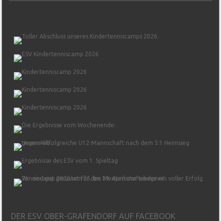
DER ESV OBER-GRAFENDORF AUF FACEBOOK