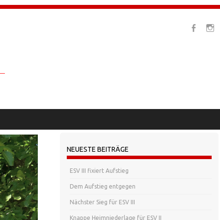
NEUESTE BEITRÄGE
ESV III fixiert Aufstieg
Dem Aufstieg entgegen
Nächster Sieg für ESV III
Knappe Heimniederlage für ESV II