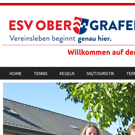
SKIP TO CONTENT
HOME
TENNIS
KEGELN
SKI/TOURISTIK
TER
MENU