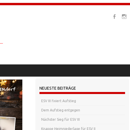
NEUESTE BEITRÄGE
ESV III fixiert Aufstieg
Dem Aufstieg entgegen
Nächster Sieg für ESV III
Knappe Heimniederlage für ESV II