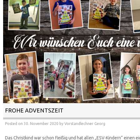
FROHE ADVENTSZEIT
Posted on
30. November 2020
by
Vorstandlechner Georg
Das Christkind war schon fleißig und hat allen „ESV-Kindern“ einen 