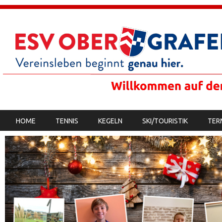
SKIP TO CONTENT
HOME
TENNIS
KEGELN
SKI/TOURISTIK
TER
MENU