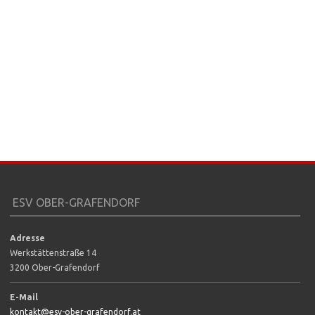
ESV OBER-GRAFENDORF
Adresse
Werkstättenstraße 14
3200 Ober-Grafendorf
E-Mail
kontakt@esv-ober-grafendorf.at