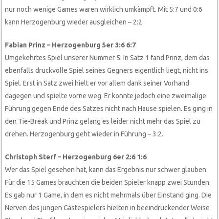
nur noch wenige Games waren wirklich umkämpft. Mit 5:7 und 0:6
kann Herzogenburg wieder ausgleichen – 2:2.
Fabian Prinz – Herzogenburg 5er 3:6 6:7
Umgekehrtes Spiel unserer Nummer 5. In Satz 1 fand Prinz, dem das
ebenfalls druckvolle Spiel seines Gegners eigentlich liegt, nicht ins
Spiel. Erst in Satz zwei hielt er vor allem dank seiner Vorhand
dagegen und spielte vorne weg. Er konnte jedoch eine zweimalige
Führung gegen Ende des Satzes nicht nach Hause spielen. Es ging in
den Tie-Break und Prinz gelang es leider nicht mehr das Spiel zu
drehen. Herzogenburg geht wieder in Führung – 3:2.
Christoph Sterf – Herzogenburg 6er 2:6 1:6
Wer das Spiel gesehen hat, kann das Ergebnis nur schwer glauben.
Für die 15 Games brauchten die beiden Spieler knapp zwei Stunden.
Es gab nur 1 Game, in dem es nicht mehrmals über Einstand ging. Die
Nerven des jungen Gästespielers hielten in beeindruckender Weise