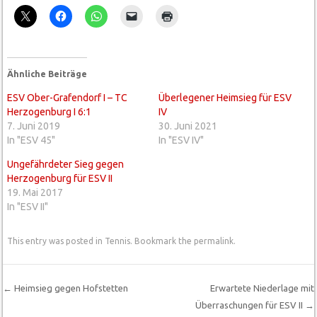
Ähnliche Beiträge
ESV Ober-Grafendorf I – TC
Überlegener Heimsieg für ESV
Herzogenburg I 6:1
IV
7. Juni 2019
30. Juni 2021
In "ESV 45"
In "ESV IV"
Ungefährdeter Sieg gegen
Herzogenburg für ESV II
19. Mai 2017
In "ESV II"
This entry was posted in
Tennis
. Bookmark the
permalink
.
←
Heimsieg gegen Hofstetten
Erwartete Niederlage mit
Überraschungen für ESV II
→
Post navigation