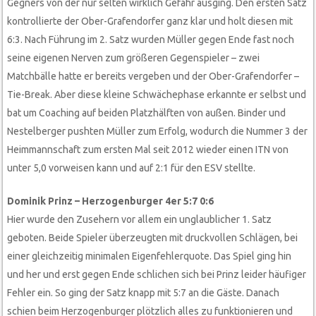
Gegners von der nur selten wirklich Gefahr ausging. Den ersten Satz
kontrollierte der Ober-Grafendorfer ganz klar und holt diesen mit
6:3. Nach Führung im 2. Satz wurden Müller gegen Ende fast noch
seine eigenen Nerven zum größeren Gegenspieler – zwei
Matchbälle hatte er bereits vergeben und der Ober-Grafendorfer –
Tie-Break. Aber diese kleine Schwächephase erkannte er selbst und
bat um Coaching auf beiden Platzhälften von außen. Binder und
Nestelberger pushten Müller zum Erfolg, wodurch die Nummer 3 der
Heimmannschaft zum ersten Mal seit 2012 wieder einen ITN von
unter 5,0 vorweisen kann und auf 2:1 für den ESV stellte.
Dominik Prinz – Herzogenburger 4er 5:7 0:6
Hier wurde den Zusehern vor allem ein unglaublicher 1. Satz
geboten. Beide Spieler überzeugten mit druckvollen Schlägen, bei
einer gleichzeitig minimalen Eigenfehlerquote. Das Spiel ging hin
und her und erst gegen Ende schlichen sich bei Prinz leider häufiger
Fehler ein. So ging der Satz knapp mit 5:7 an die Gäste. Danach
schien beim Herzogenburger plötzlich alles zu funktionieren und