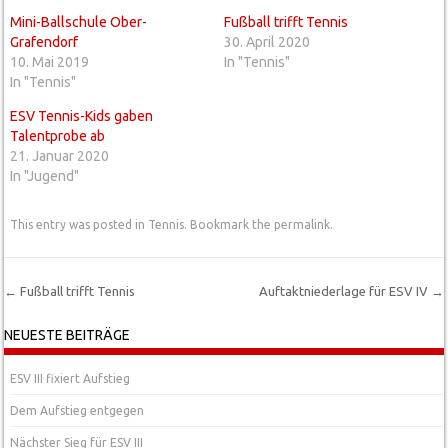
Mini-Ballschule Ober-
Fußball trifft Tennis
Grafendorf
30. April 2020
10. Mai 2019
In "Tennis"
In "Tennis"
ESV Tennis-Kids gaben
Talentprobe ab
21. Januar 2020
In "Jugend"
This entry was posted in
Tennis
. Bookmark the
permalink
.
←
Fußball trifft Tennis
Auftaktniederlage für ESV IV
→
Post navigation
NEUESTE BEITRÄGE
ESV III fixiert Aufstieg
Dem Aufstieg entgegen
Nächster Sieg für ESV III