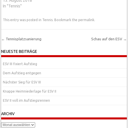
13. August 2018
In "Tennis"
This entry was posted in
Tennis
. Bookmark the
permalink
.
←
Tennisplatzsanierung
Schau auf den ESV
→
Post navigation
NEUESTE BEITRÄGE
ESV III fixiert Aufstieg
Dem Aufstieg entgegen
Nächster Sieg für ESV III
Knappe Heimniederlage für ESV II
ESV II voll im Aufstiegsrennen
ARCHIV
Archiv