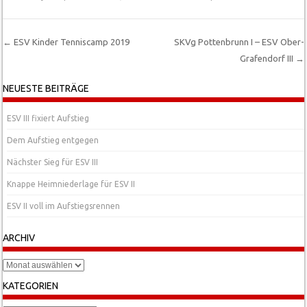
←
ESV Kinder Tenniscamp 2019
SKVg Pottenbrunn I – ESV Ober-
Grafendorf III
→
Post navigation
NEUESTE BEITRÄGE
ESV III fixiert Aufstieg
Dem Aufstieg entgegen
Nächster Sieg für ESV III
Knappe Heimniederlage für ESV II
ESV II voll im Aufstiegsrennen
ARCHIV
Archiv
KATEGORIEN