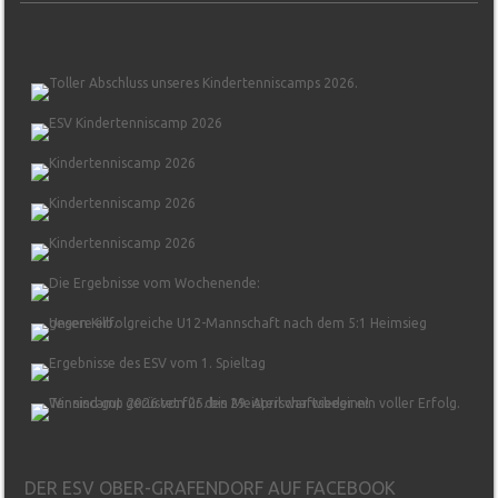
DER ESV OBER-GRAFENDORF AUF FACEBOOK