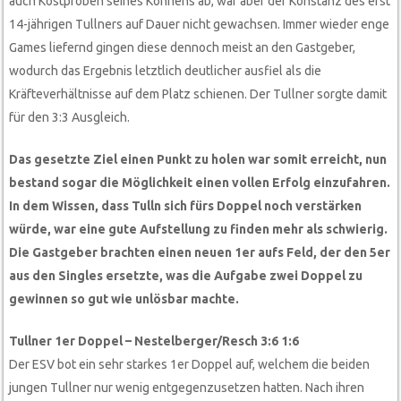
auch Kostproben seines Könnens ab, war aber der Konstanz des erst
14-jährigen Tullners auf Dauer nicht gewachsen. Immer wieder enge
Games liefernd gingen diese dennoch meist an den Gastgeber,
wodurch das Ergebnis letztlich deutlicher ausfiel als die
Kräfteverhältnisse auf dem Platz schienen. Der Tullner sorgte damit
für den 3:3 Ausgleich.
Das gesetzte Ziel einen Punkt zu holen war somit erreicht, nun
bestand sogar die Möglichkeit einen vollen Erfolg einzufahren.
In dem Wissen, dass Tulln sich fürs Doppel noch verstärken
würde, war eine gute Aufstellung zu finden mehr als schwierig.
Die Gastgeber brachten einen neuen 1er aufs Feld, der den 5er
aus den Singles ersetzte, was die Aufgabe zwei Doppel zu
gewinnen so gut wie unlösbar machte.
Tullner 1er Doppel – Nestelberger/Resch 3:6 1:6
Der ESV bot ein sehr starkes 1er Doppel auf, welchem die beiden
jungen Tullner nur wenig entgegenzusetzen hatten. Nach ihren