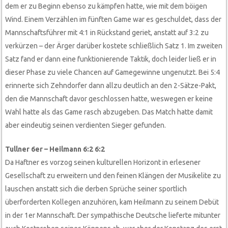
dem er zu Beginn ebenso zu kämpfen hatte, wie mit dem böigen
Wind. Einem Verzählen im fünften Game war es geschuldet, dass der
Mannschaftsführer mit 4:1 in Rückstand geriet, anstatt auf 3:2 zu
verkürzen – der Ärger darüber kostete schließlich Satz 1. Im zweiten
Satz fand er dann eine funktionierende Taktik, doch leider ließ er in
dieser Phase zu viele Chancen auf Gamegewinne ungenutzt. Bei 5:4
erinnerte sich Zehndorfer dann allzu deutlich an den 2-Sätze-Pakt,
den die Mannschaft davor geschlossen hatte, weswegen er keine
Wahl hatte als das Game rasch abzugeben. Das Match hatte damit
aber eindeutig seinen verdienten Sieger gefunden.
Tullner 6er – Heilmann 6:2 6:2
Da Haftner es vorzog seinen kulturellen Horizont in erlesener
Gesellschaft zu erweitern und den feinen Klängen der Musikelite zu
lauschen anstatt sich die derben Sprüche seiner sportlich
überforderten Kollegen anzuhören, kam Heilmann zu seinem Debüt
in der 1er Mannschaft. Der sympathische Deutsche lieferte mitunter