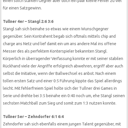
einen solch starken Gegner aber doch ein paar kleine Fehler zu viel
für einen Satzgewinn.
Tullner 4er – Stangl 2:6 3:6
Stangl sah sich beinahe so etwas wie einem Wunschgegner
gegenüber. Sein Kontrahent begab sich oftmals mittels chip and
charge ans Netz und lief damit ein um ans andere Mal ins offene
Messer des als perfektem Konterspieler bekannten Stangl.
Körperlich in überragender Verfassung konnte er mit seiner stabilen
Rückhand viele der Angriffe erfolgreich abwehren, ergriff aber auch
selbst die Initiative, wenn der Ballwechsel es anbot. Nach einem
tollen ersten Satz und einer 0:5 Führung kippte das Spiel allerdings
leicht. Mit fehlerfreiem Spiel holte sich der Tullner drei Games in
Serie und drehte bei 3:5 beinahe ein 0:40 noch um, ehe Stangl seinen
sechsten Matchball zum Sieg und somit zum 1:3 nutzen konnte.
Tullner 5er – Zehndorfer 6:1 6:4
Zehndorfer sah sich ebenfalls einem jungen Talent gegenüber, mit