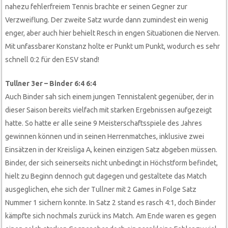
nahezu fehlerfreiem Tennis brachte er seinen Gegner zur
Verzweiflung. Der zweite Satz wurde dann zumindest ein wenig
enger, aber auch hier behielt Resch in engen Situationen die Nerven.
Mit unfassbarer Konstanz holte er Punkt um Punkt, wodurch es sehr
schnell 0:2 für den ESV stand!
Tullner 3er – Binder 6:4 6:4
Auch Binder sah sich einem jungen Tennistalent gegenüber, der in
dieser Saison bereits vielfach mit starken Ergebnissen aufgezeigt
hatte. So hatte er alle seine 9 Meisterschaftsspiele des Jahres
gewinnen können und in seinen Herrenmatches, inklusive zwei
Einsätzen in der Kreisliga A, keinen einzigen Satz abgeben müssen.
Binder, der sich seinerseits nicht unbedingt in Höchstform befindet,
hielt zu Beginn dennoch gut dagegen und gestaltete das Match
ausgeglichen, ehe sich der Tullner mit 2 Games in Folge Satz
Nummer 1 sichern konnte. In Satz 2 stand es rasch 4:1, doch Binder
kämpfte sich nochmals zurück ins Match. Am Ende waren es gegen