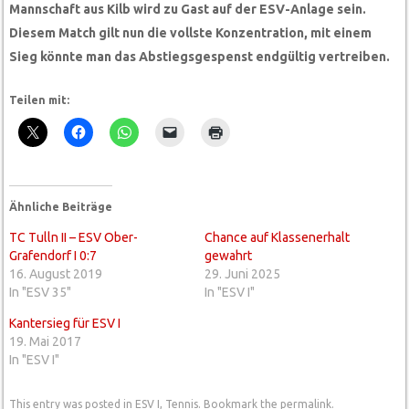
Mannschaft aus Kilb wird zu Gast auf der ESV-Anlage sein.
Diesem Match gilt nun die vollste Konzentration, mit einem
Sieg könnte man das Abstiegsgespenst endgültig vertreiben.
Teilen mit:
Ähnliche Beiträge
TC Tulln II – ESV Ober-
Chance auf Klassenerhalt
Grafendorf I 0:7
gewahrt
16. August 2019
29. Juni 2025
In "ESV 35"
In "ESV I"
Kantersieg für ESV I
19. Mai 2017
In "ESV I"
This entry was posted in
ESV I
,
Tennis
. Bookmark the
permalink
.