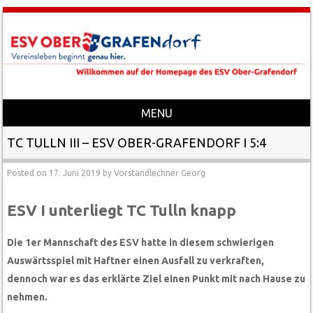
MENU
Skip to content
TC TULLN III – ESV OBER-GRAFENDORF I 5:4
Posted on
17. Juni 2019
by
Vorstandlechner Georg
ESV I unterliegt TC Tulln knapp
Die 1er Mannschaft des ESV hatte in diesem schwierigen
Auswärtsspiel mit Haftner einen Ausfall zu verkraften,
dennoch war es das erklärte Ziel einen Punkt mit nach Hause zu
nehmen.