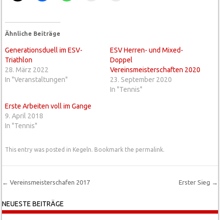
Ähnliche Beiträge
Generationsduell im ESV-
ESV Herren- und Mixed-
Triathlon
Doppel
28. März 2022
Vereinsmeisterschaften 2020
In "Veranstaltungen"
23. September 2020
In "Tennis"
Erste Arbeiten voll im Gange
9. April 2018
In "Tennis"
This entry was posted in
Kegeln
. Bookmark the
permalink
.
←
Vereinsmeisterschafen 2017
Erster Sieg
→
Post navigation
NEUESTE BEITRÄGE