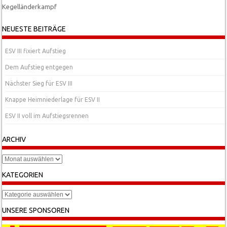
Kegelländerkampf
Post navigation
NEUESTE BEITRÄGE
ESV III fixiert Aufstieg
Dem Aufstieg entgegen
Nächster Sieg für ESV III
Knappe Heimniederlage für ESV II
ESV II voll im Aufstiegsrennen
ARCHIV
Archiv
KATEGORIEN
Kategorien
UNSERE SPONSOREN