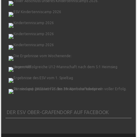
DER ESV OBER-GRAFENDORF AUF FACEBOOK