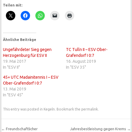
Teilen mit:
Ähnliche Beiträge
Ungefährdeter Sieg gegen
TC Tulln II – ESV Ober-
Herzogenburg für ESV II
Grafendorf I 0:7
19. Mai 2017
16. August 2019
In "ESV II"
In "ESV 35"
45+ UTC Madainitennis I – ESV
Ober-Grafendorf I 0:7
13. Mai 2019
In "ESV 45"
This entry was posted in
Kegeln
. Bookmark the
permalink
.
←
Freundschaftlicher
Jahresbestleistung gegen Krems
→