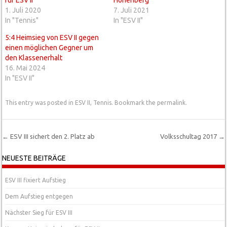
1. Juli 2020
7. Juli 2021
In "Tennis"
In "ESV II"
5:4 Heimsieg von ESV II gegen
einen möglichen Gegner um
den Klassenerhalt
16. Mai 2024
In "ESV II"
This entry was posted in
ESV II
,
Tennis
. Bookmark the
permalink
.
←
ESV III sichert den 2. Platz ab
Volksschultag 2017
→
Post navigation
NEUESTE BEITRÄGE
ESV III fixiert Aufstieg
Dem Aufstieg entgegen
Nächster Sieg für ESV III