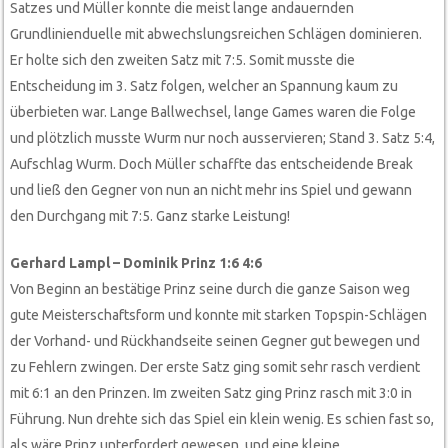
Satzes und Müller konnte die meist lange andauernden
Grundlinienduelle mit abwechslungsreichen Schlägen dominieren.
Er holte sich den zweiten Satz mit 7:5. Somit musste die
Entscheidung im 3. Satz folgen, welcher an Spannung kaum zu
überbieten war. Lange Ballwechsel, lange Games waren die Folge
und plötzlich musste Wurm nur noch ausservieren; Stand 3. Satz 5:4,
Aufschlag Wurm. Doch Müller schaffte das entscheidende Break
und ließ den Gegner von nun an nicht mehr ins Spiel und gewann
den Durchgang mit 7:5. Ganz starke Leistung!
Gerhard Lampl – Dominik Prinz 1:6 4:6
Von Beginn an bestätige Prinz seine durch die ganze Saison weg
gute Meisterschaftsform und konnte mit starken Topspin-Schlägen
der Vorhand- und Rückhandseite seinen Gegner gut bewegen und
zu Fehlern zwingen. Der erste Satz ging somit sehr rasch verdient
mit 6:1 an den Prinzen. Im zweiten Satz ging Prinz rasch mit 3:0 in
Führung. Nun drehte sich das Spiel ein klein wenig. Es schien fast so,
als wäre Prinz unterfordert gewesen, und eine kleine