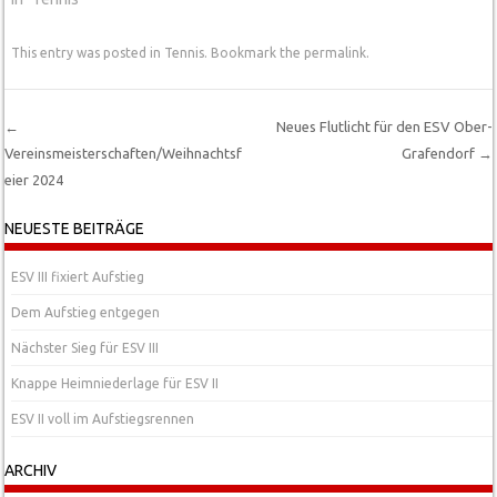
This entry was posted in
Tennis
. Bookmark the
permalink
.
←
Neues Flutlicht für den ESV Ober-
Vereinsmeisterschaften/Weihnachtsf
Grafendorf
→
Post navigation
eier 2024
NEUESTE BEITRÄGE
ESV III fixiert Aufstieg
Dem Aufstieg entgegen
Nächster Sieg für ESV III
Knappe Heimniederlage für ESV II
ESV II voll im Aufstiegsrennen
ARCHIV