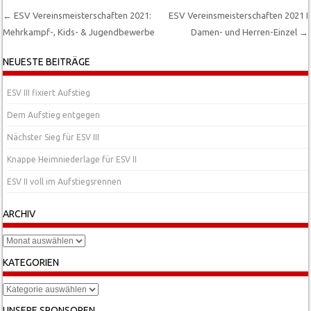
←
ESV Vereinsmeisterschaften 2021:
ESV Vereinsmeisterschaften 2021 I
Mehrkampf-, Kids- & Jugendbewerbe
Damen- und Herren-Einzel
→
Post navigation
NEUESTE BEITRÄGE
ESV III fixiert Aufstieg
Dem Aufstieg entgegen
Nächster Sieg für ESV III
Knappe Heimniederlage für ESV II
ESV II voll im Aufstiegsrennen
ARCHIV
Archiv
KATEGORIEN
Kategorien
UNSERE SPONSOREN