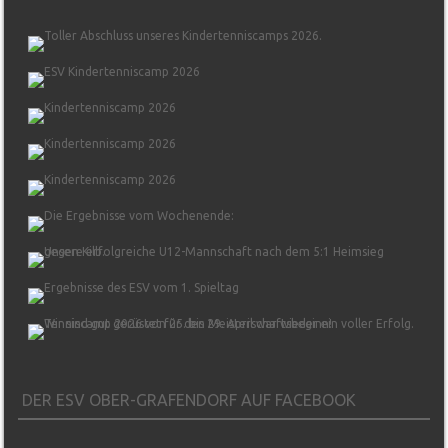
DER ESV OBER-GRAFENDORF AUF FACEBOOK