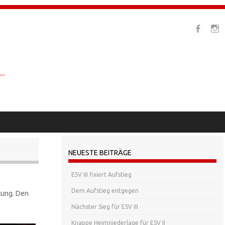
NEUESTE BEITRÄGE
ESV III fixiert Aufstieg
Dem Aufstieg entgegen
tung. Den
Nächster Sieg für ESV III
Knappe Heimniederlage für ESV II