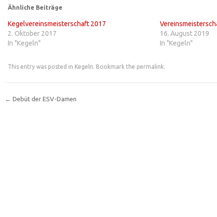
Ähnliche Beiträge
Kegelvereinsmeisterschaft 2017
Vereinsmeistersch
2. Oktober 2017
16. August 2019
In "Kegeln"
In "Kegeln"
This entry was posted in
Kegeln
. Bookmark the
permalink
.
←
Debüt der ESV-Damen
Post navigation