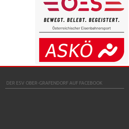
DER ESV OBER-GRAFENDORF AUF FACEBOOK