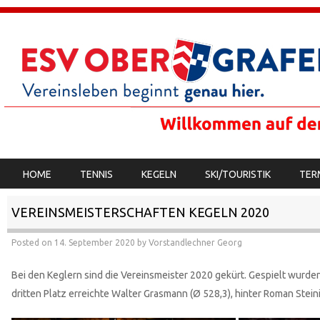
SKIP TO CONTENT
HOME
TENNIS
KEGELN
SKI/TOURISTIK
TER
MENU
VEREINSMEISTERSCHAFTEN KEGELN 2020
Posted on
14. September 2020
by
Vorstandlechner Georg
Bei den Keglern sind die Vereinsmeister 2020 gekürt. Gespielt wurd
dritten Platz erreichte Walter Grasmann (Ø 528,3), hinter Roman Stei