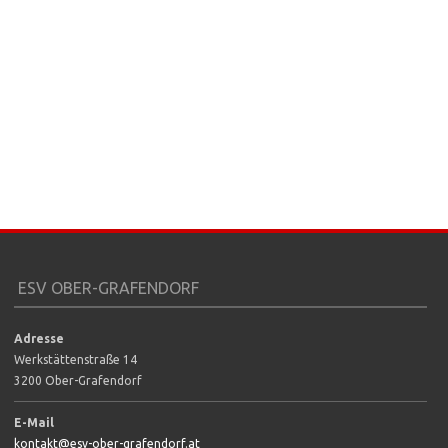
ESV OBER-GRAFENDORF
Adresse
Werkstättenstraße 14
3200 Ober-Grafendorf
E-Mail
kontakt@esv-ober-grafendorf.at