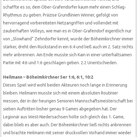
schaffte es so, dem Ober-Grafendorfer kaum mehr einen Schlag-
Rhythmus zu geben. Präzise Grundlinien Winner, gefolgt von
hervorragend vorbereiteten Netzangriffen und vollendet mit
zauberhaften Volleys, wie man es in Ober-Grafendorf eigentlich nur
von „Slowhand“ Zehndorfer kennt, wurde der Böheimkirchner immer
stärker, dreht den Rückstand in ein 6:4 und ließ auch im 2. Satz nichts
mehr anbrennen. Am Ende musste sich Kain in einer unterhaltsamen
Partie mit 4:6 und 1:6 geschlagen geben. 2:2 Unentschieden.
Heilmann – Böheimkirchner 5er 1:6, 6:1, 10:2
Dieses Spiel wird wohl beiden Akteuren noch lange in Erinnerung
bleiben. Heilmann musste sich mit einem absoluten Routinier
messen, der in der heurigen Senioren Mannschaftsmeisterschaft bei
sieben Auftritten bisher genau 9 Games abgegeben hat. Der
Legionär aus West-Niedersachsen holte sich gleich das 1. Game,
dabei blieb es aber auch. Der Böheimkirchner ließ nichts anbrennen
und brachte Heilmann mit seiner druckvollen Vorhand immer wieder