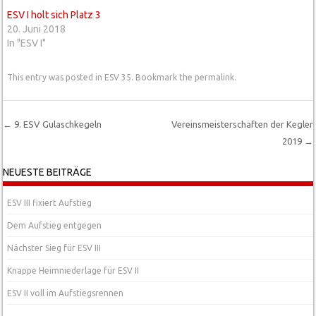
ESV I holt sich Platz 3
20. Juni 2018
In "ESV I"
This entry was posted in
ESV 35
. Bookmark the
permalink
.
←
9. ESV Gulaschkegeln
Vereinsmeisterschaften der Kegler
2019
→
Post navigation
NEUESTE BEITRÄGE
ESV III fixiert Aufstieg
Dem Aufstieg entgegen
Nächster Sieg für ESV III
Knappe Heimniederlage für ESV II
ESV II voll im Aufstiegsrennen