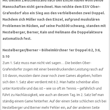
Mit diesem Zwischenstand nach den Einzel haben wohl beide
Mannschaften nicht gerechnet. Nun reichte dem ESV Ober-
Grafendorf also ein Sieg aus den verbleibenden zwei Doppel.
Nachdem sich Müller nach den Einzel, aufgrund muskulären
Problemen im Rücken, auf seine Puch500 schwang, standen mit
Nestelberger, Berner, Kain und Heilmann die Doppelakteure
automatisch fest.
Nestelberger/Berner – Böheimkirchner 1er Doppel 6:2, 3:6,
5:10
Zum 1. Satz muss man nicht viel sagen… Die beiden Ober-
Grafendorfer zogen mit einer beeindruckenden Leistung rasch auf
5:0 davon, mussten dann zwar noch zwei Games abgeben, holten
sich den 1. Satz aber verdient mit 6:2. Man hatte scheinbar alles
unter Kontrolle und das ist – wie so oft im Tennis – gefährlich und
führt zu Nachlässigkeit, wie auch an diesem Tag. Im 2. Satz lief man
ständig einem Game hinterher. Auf der einen Seite schlichen sich bei
Nestelberger und Berner mehr Fehler ein, auf der anderen Seite