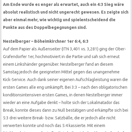
Am Ende wurde es enger als erwartet, auch ein 4:3 Sieg wäre
absolut realistisch und nicht ungerecht gewesen. Es zeigte sich
aber einmal mehr, wie wichtig und spielentscheidend die
Punkte aus des Doppelbegegnungen sind.
Nestelberger – Böheimkirchner 1er 6:4, 6:3
Auf dem Papier als Außenseiter (ITN 3,401 vs. 3,281) ging der Ober-
Grafendorfer 1er, hochmotiviert in die Partie und sah sich erneut
einem Linkshänder gegenüber. Nestelberger fand an diesem
Samstag jedoch die geeigneten Mittel gegen das unangenehme
Kick-Service. Auch dank seiner eigenen Aufschlagleistung waren die
ersten Games alle eng umkämpft. Bei 3:3 – nach den obligatorischen
konditionsintensiven ersten Games, in denen Nestelberger immer
wieder an eine Aufgabe denkt – holte sich der Lokalmatador das
Break, konnte dieses dann zu Null bestätigen und erkämpfte sich bei
5:3 drei weitere Break- bzw. Satzbälle, die er jedoch alle nicht
verwerten konnte und noch das 5:4 kassierte. Mit einem