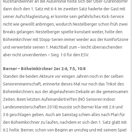
Rückhandwinner an die Außenlinie holte sich der Ober-Grafendorfer
dann doch den 1. Satz mit 6:4. Im zweiten Satz haderte der Gast mit
seiner Aufschlagleistung, er konnte sein gefährliches Kick-Service
nicht wie gewollt anbringen, wodurch Nestelberger schon früh zwei
Breaks gelangen. Nestelberger spielte konstant weiter, holte den
Böheimkirchner mit Stopp-Serien immer wieder aus der Komfortzone
und verwertete seinen 1. Matchball zum – leicht überraschenden
aber nicht unverdienten – Sieg. 1:0 für den ESV.
Berner – Böheimkirchner 2er 2:6, 7:5, 10:8
Standen die beiden Akteure vor einigen Jahren noch in der selben
Seniorenmannschaft, erinnerte dieses Mal nur noch das Trikot des
Böheimkirchners aus der abgelaufenen Dekade an die gemeinsamen
Zeiten. Beim letzten Aufeinandertreffen (NÖ Senioren Indoor
Landesmeisterschaften 2018) musste sich Berner klar mit 2:6 und
3:6 geschlagen geben. Auch am Samstag schien alles nach Plan für
den Böheimkirchner zu laufen, nachdem er sich den 1. Satz glatt mit
6:2 holte. Berner, schon von Beginn an unruhig und mit seinem Spiel