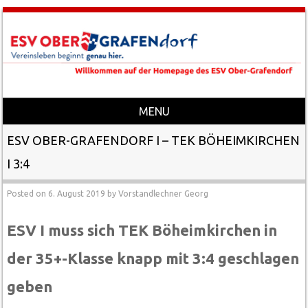
MENU
Skip to content
ESV OBER-GRAFENDORF I – TEK BÖHEIMKIRCHEN
I 3:4
Posted on
6. August 2019
by
Vorstandlechner Georg
ESV I muss sich TEK Böheimkirchen in
der 35+-Klasse knapp mit 3:4 geschlagen
geben