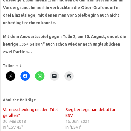
gesellige Zusammensitzen mit den bekannten Gästen klar im
Vordergrund. Immerhin verbuchten die Ober-Grafendorfer
drei Einzelsiege, mit denen man vor Spielbeginn auch nicht
unbedingt rechnen konnte.
Mit dem Auswärtsspiel gegen Tulln 2, am 10. August, endet die
heurige „35+ Saison“ auch schon wieder nach unglaublichen
zwei Partien…
Teilen mit:
Ähnliche Beiträge
Vorentscheidung um den Titel
Sieg bei Legionärsdebüt für
gefallen?
ESV I
30. Mai 2018
16. Juni 2021
In "ESV 45"
In "ESV I"