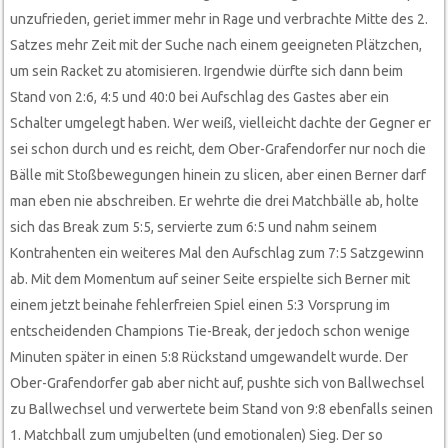
unzufrieden, geriet immer mehr in Rage und verbrachte Mitte des 2.
Satzes mehr Zeit mit der Suche nach einem geeigneten Plätzchen,
um sein Racket zu atomisieren. Irgendwie dürfte sich dann beim
Stand von 2:6, 4:5 und 40:0 bei Aufschlag des Gastes aber ein
Schalter umgelegt haben. Wer weiß, vielleicht dachte der Gegner er
sei schon durch und es reicht, dem Ober-Grafendorfer nur noch die
Bälle mit Stoßbewegungen hinein zu slicen, aber einen Berner darf
man eben nie abschreiben. Er wehrte die drei Matchbälle ab, holte
sich das Break zum 5:5, servierte zum 6:5 und nahm seinem
Kontrahenten ein weiteres Mal den Aufschlag zum 7:5 Satzgewinn
ab. Mit dem Momentum auf seiner Seite erspielte sich Berner mit
einem jetzt beinahe fehlerfreien Spiel einen 5:3 Vorsprung im
entscheidenden Champions Tie-Break, der jedoch schon wenige
Minuten später in einen 5:8 Rückstand umgewandelt wurde. Der
Ober-Grafendorfer gab aber nicht auf, pushte sich von Ballwechsel
zu Ballwechsel und verwertete beim Stand von 9:8 ebenfalls seinen
1. Matchball zum umjubelten (und emotionalen) Sieg. Der so