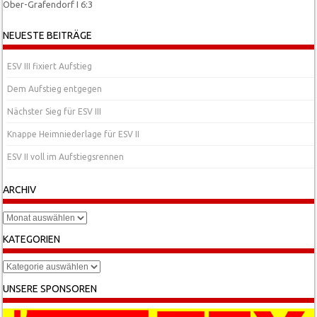
Ober-Grafendorf I 6:3
Post navigation
NEUESTE BEITRÄGE
ESV III fixiert Aufstieg
Dem Aufstieg entgegen
Nächster Sieg für ESV III
Knappe Heimniederlage für ESV II
ESV II voll im Aufstiegsrennen
ARCHIV
Archiv
KATEGORIEN
Kategorien
UNSERE SPONSOREN