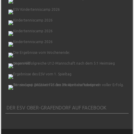
DER ESV OBER-GRAFENDORF AUF FACEBOOK