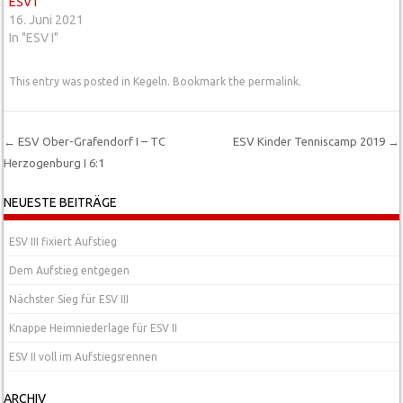
ESV I
16. Juni 2021
In "ESV I"
This entry was posted in
Kegeln
. Bookmark the
permalink
.
←
ESV Ober-Grafendorf I – TC
ESV Kinder Tenniscamp 2019
→
Herzogenburg I 6:1
Post navigation
NEUESTE BEITRÄGE
ESV III fixiert Aufstieg
Dem Aufstieg entgegen
Nächster Sieg für ESV III
Knappe Heimniederlage für ESV II
ESV II voll im Aufstiegsrennen
ARCHIV