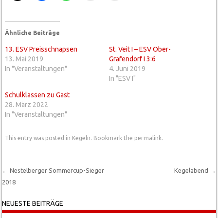
Ähnliche Beiträge
13. ESV Preisschnapsen
St. Veit I – ESV Ober-
13. Mai 2019
Grafendorf I 3:6
In "Veranstaltungen"
4. Juni 2019
In "ESV I"
Schulklassen zu Gast
28. März 2022
In "Veranstaltungen"
This entry was posted in
Kegeln
. Bookmark the
permalink
.
←
Nestelberger Sommercup-Sieger
Kegelabend
→
2018
Post navigation
NEUESTE BEITRÄGE