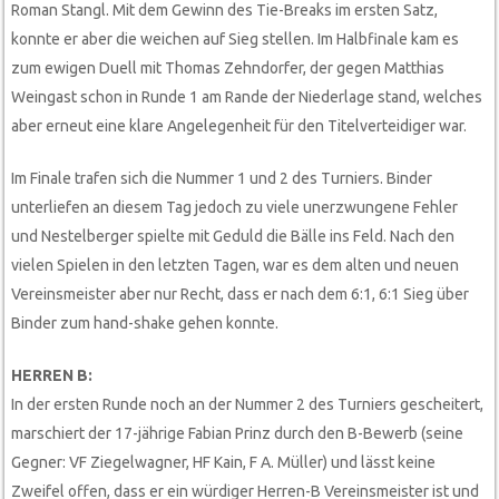
Roman Stangl. Mit dem Gewinn des Tie-Breaks im ersten Satz,
konnte er aber die weichen auf Sieg stellen. Im Halbfinale kam es
zum ewigen Duell mit Thomas Zehndorfer, der gegen Matthias
Weingast schon in Runde 1 am Rande der Niederlage stand, welches
aber erneut eine klare Angelegenheit für den Titelverteidiger war.
Im Finale trafen sich die Nummer 1 und 2 des Turniers. Binder
unterliefen an diesem Tag jedoch zu viele unerzwungene Fehler
und Nestelberger spielte mit Geduld die Bälle ins Feld. Nach den
vielen Spielen in den letzten Tagen, war es dem alten und neuen
Vereinsmeister aber nur Recht, dass er nach dem 6:1, 6:1 Sieg über
Binder zum hand-shake gehen konnte.
HERREN B:
In der ersten Runde noch an der Nummer 2 des Turniers gescheitert,
marschiert der 17-jährige Fabian Prinz durch den B-Bewerb (seine
Gegner: VF Ziegelwagner, HF Kain, F A. Müller) und lässt keine
Zweifel offen, dass er ein würdiger Herren-B Vereinsmeister ist und