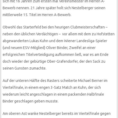
sich mit 16 Jahren zum ersten mal Vereinsmeister im Herren A-
Bewerb nennen. 21 Jahre später holt sich Nestelberger seinen
mittlerweile 15. Titel im Herren A-Bewerb.
Obwohl das Starterfeld bei den heurigen Clubmeisterschaften –
neben den üblichen Verdächtigen – vor allem mit dem zu Hofstetten
abgewanderten Lukas Kuhn und dem Wiener Landesliga-Spieler
(und neuem ESV-Mitglied) Oliver Binder, Zweifel an einer
erfolgreichen Titelverteidigung aufkommen ließ, war es am Ende
doch wieder der gebürtige Ober-Grafendorfer, der den Sack zu
seinen Gunsten zumachte.
Auf der unteren Hälfte des Rasters scheiterte Michael Berner im
Viertelfinale, in einem engen 3-Satz Match an Kuhn, der sich
wiederum leicht angeschlagen in einem packenden Halbfinale
Binder geschlagen geben musste.
Am oberen Ast wanke Nestelberger bereits im Viertelfinale gegen