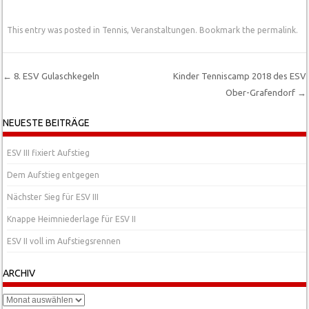
This entry was posted in
Tennis
,
Veranstaltungen
. Bookmark the
permalink
.
←
8. ESV Gulaschkegeln
Kinder Tenniscamp 2018 des ESV
Ober-Grafendorf
→
Post navigation
NEUESTE BEITRÄGE
ESV III fixiert Aufstieg
Dem Aufstieg entgegen
Nächster Sieg für ESV III
Knappe Heimniederlage für ESV II
ESV II voll im Aufstiegsrennen
ARCHIV
Archiv