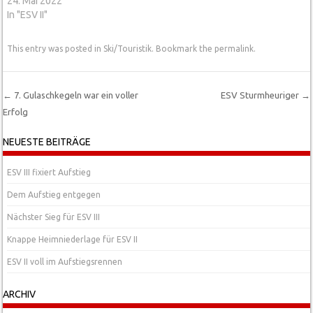
24. Mai 2022
In "ESV II"
This entry was posted in
Ski/Touristik
. Bookmark the
permalink
.
←
7. Gulaschkegeln war ein voller
ESV Sturmheuriger
→
Erfolg
Post navigation
NEUESTE BEITRÄGE
ESV III fixiert Aufstieg
Dem Aufstieg entgegen
Nächster Sieg für ESV III
Knappe Heimniederlage für ESV II
ESV II voll im Aufstiegsrennen
ARCHIV