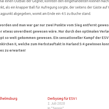
mal einen Outball der Gegner, konnten den eingehandelten kleinen Nacht
, als ein knapper Ball für Aufregung sorgte, der seitens der Gäste auf
lagpunkt abgegeben, womit am Ende ein 4:5 zu Buche stand.
 worden und man war gar nur zwei Punkte vom Sieg entfernt gewes
eser etwas unverdient gewesen wäre. Nur durch den optimalen Verla
aupt so weit gekommen gewesen. Ein sensationeller Kampf der ES
rchen II, welche zum Herbstauftakt in Harland 5:4 gewinnen konnt
es zu erwarten!
ilhelmsburg
Derbysieg für ESV I
2. Juli 2020
In "Tennis"