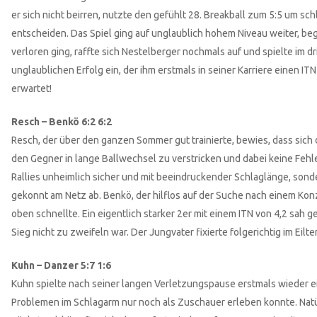
er sich nicht beirren, nutzte den gefühlt 28. Breakball zum 5:5 um sc
entscheiden. Das Spiel ging auf unglaublich hohem Niveau weiter, 
verloren ging, raffte sich Nestelberger nochmals auf und spielte im d
unglaublichen Erfolg ein, der ihm erstmals in seiner Karriere einen 
erwartet!
Resch – Benkö 6:2 6:2
Resch, der über den ganzen Sommer gut trainierte, bewies, dass sich
den Gegner in lange Ballwechsel zu verstricken und dabei keine Fehle
Rallies unheimlich sicher und mit beeindruckender Schlaglänge, sonde
gekonnt am Netz ab. Benkö, der hilflos auf der Suche nach einem Kon
oben schnellte. Ein eigentlich starker 2er mit einem ITN von 4,2 s
Sieg nicht zu zweifeln war. Der Jungvater fixierte folgerichtig im Eil
Kuhn – Danzer 5:7 1:6
Kuhn spielte nach seiner langen Verletzungspause erstmals wieder 
Problemen im Schlagarm nur noch als Zuschauer erleben konnte. Natürl