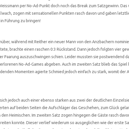
 Weissmann per No-Ad-Punkt doch noch das Break zum Satzgewinn. Das 
lwach, zogen mit sensationellen Punkten rasch davon und gaben letztli
in Führung zu bringen!
über, während mit Reither ein neuer Mann von den Anzbachern nominie
ltete, brachte einen raschen 0:3 Rückstand. Dann jedoch folgten vier g
rfer Paarung auszuschwingen schien. Leider mussten sie postwendend d
verlorenen No-Ad-Games abgeben. Auch im zweiten Satz blieb das Spiel 
eidenden Momenten agierte Schmied jedoch einfach zu stark, womit der 
 sich jedoch auch einer ebenso starken aus zwei der deutlichen Einzelsi
erten auf beiden Seiten die Aufschläger das Geschehen, zum Glück gela
 den Heimischen. Im zweiten Satz zogen hingegen die Gäste rasch davo
iten konnte. Dieser verlief wiederum so ausgeglichen wie der erste Sat