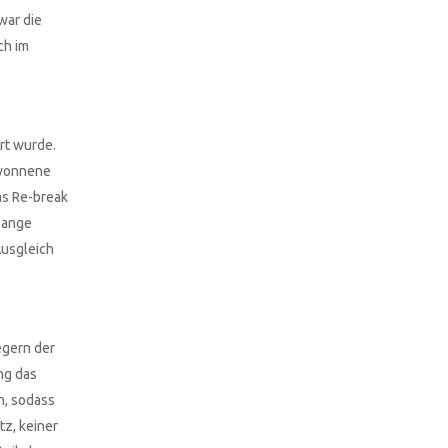
war die
ch im
rt wurde.
ewonnene
as Re-break
lange
Ausgleich
egern der
ng das
n, sodass
z, keiner