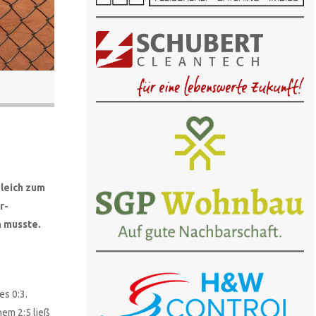
gleich zum
r-
n musste.
es 0:3.
nem 2:5 ließ