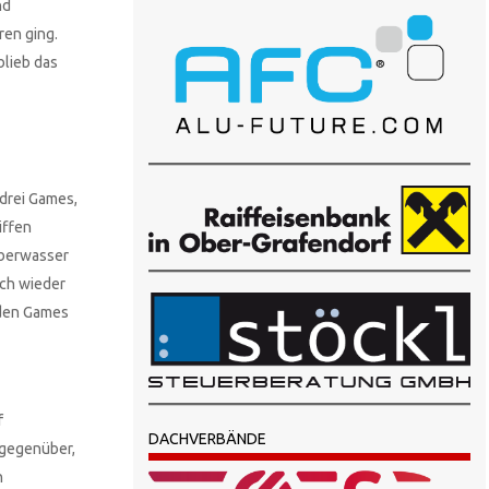
nd
ren ging.
blieb das
 drei Games,
iffen
Oberwasser
sch wieder
iden Games
f
DACHVERBÄNDE
 gegenüber,
n