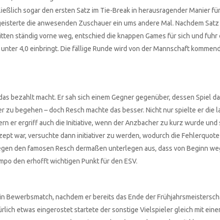
hließlich sogar den ersten Satz im Tie-Break in herausragender Manier für
begeisterte die anwesenden Zuschauer ein ums andere Mal. Nachdem Satz
ritten ständig vorne weg, entschied die knappen Games für sich und fuhr
ITN unter 4,0 einbringt. Die fällige Runde wird von der Mannschaft komm
 das bezahlt macht. Er sah sich einem Gegner gegenüber, dessen Spiel da
r zu begehen – doch Resch machte das besser. Nicht nur spielte er die 
rn er ergriff auch die Initiative, wenn der Anzbacher zu kurz wurde und
zept war, versuchte dann initiativer zu werden, wodurch die Fehlerquote
ah gegen den famosen Resch dermaßen unterlegen aus, dass von Beginn we
tempo den erhofft wichtigen Punkt für den ESV.
ein Bewerbsmatch, nachdem er bereits das Ende der Frühjahrsmeistersc
ich etwas eingerostet startete der sonstige Vielspieler gleich mit eine