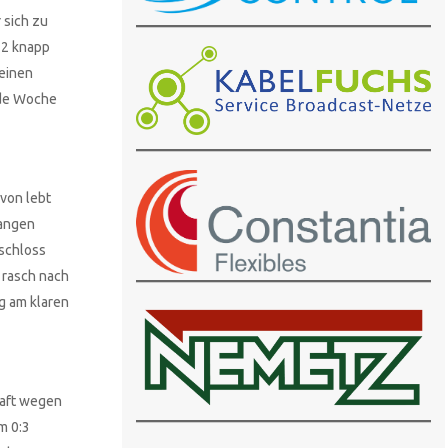
 sich zu
 2 knapp
 einen
ende Woche
von lebt
langen
 schloss
 rasch nach
g am klaren
haft wegen
m 0:3