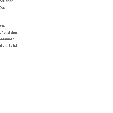
eil aber
 Out
en.
uf und den
V-Mannen!
en. Es ist