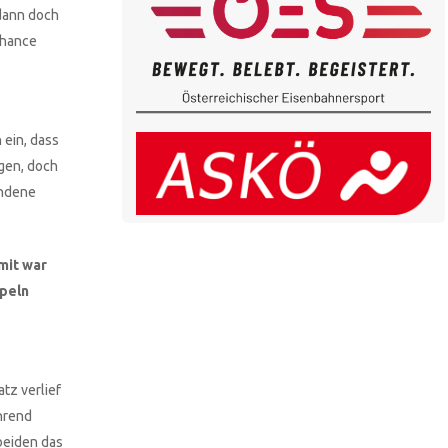
 dann doch
Chance
 ein, dass
ägen, doch
undene
mit war
ppeln
tz verlief
hrend
beiden das