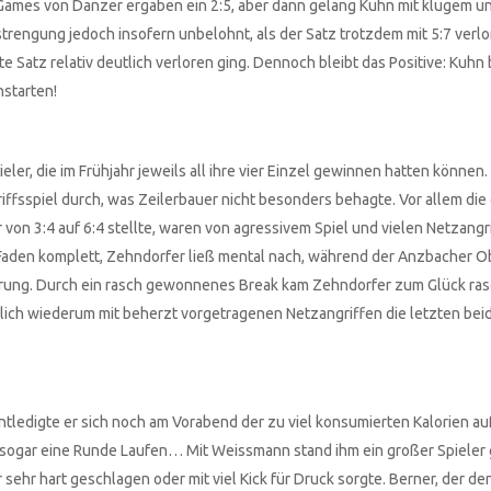
e Games von Danzer ergaben ein 2:5, aber dann gelang Kuhn mit klugem u
strengung jedoch insofern unbelohnt, als der Satz trotzdem mit 5:7 verlo
atz relativ deutlich verloren ging. Dennoch bleibt das Positive: Kuhn 
hstarten!
ler, die im Frühjahr jeweils all ihre vier Einzel gewinnen hatten können.
fsspiel durch, was Zeilerbauer nicht besonders behagte. Vor allem die
n 3:4 auf 6:4 stellte, waren von agressivem Spiel und vielen Netzangr
er Faden komplett, Zehndorfer ließ mental nach, während der Anzbacher 
Führung. Durch ein rasch gewonnenes Break kam Zehndorfer zum Glück ra
ießlich wiederum mit beherzt vorgetragenen Netzangriffen die letzten be
tledigte er sich noch am Vorabend der zu viel konsumierten Kalorien au
sogar eine Runde Laufen… Mit Weissmann stand ihm ein großer Spieler
sehr hart geschlagen oder mit viel Kick für Druck sorgte. Berner, der de