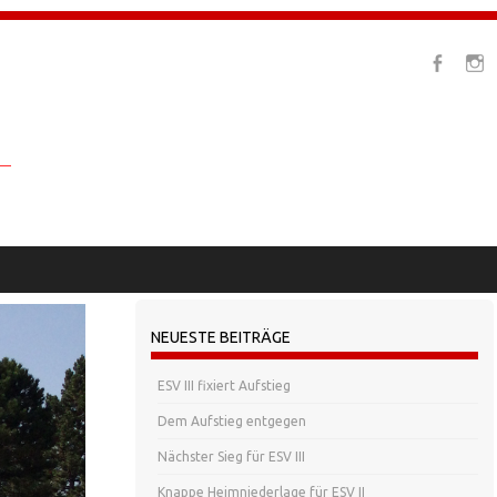
NEUESTE BEITRÄGE
ESV III fixiert Aufstieg
Dem Aufstieg entgegen
Nächster Sieg für ESV III
Knappe Heimniederlage für ESV II