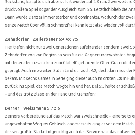
Rückstand, kämpfte sich aber sofort wieder auf 2:3 ran. Zwei weiter
druckvollem Spiel sogar der Ausgleich zum 5:5. Letztlich blieb die An
Dann wurde Danzer immer stärker und dominanter, wodurch der zweite S
ganze Match über völlig schmerzfrei, kann jetzt also wieder voll durc
Zehndorfer – Zeilerbauer 6:4 4:6 7:5
Hier trafen nicht nur zwei Generationen aufeinander, sondern zwei Spie
Zehndorfer zog von Beginn an sein für die Gegner ungewohntes Angrif
mit denen der inzwischen zum Club 40 gehörende Ober-Grafendorfer vo
geprägt. Auch im zweiten Satz stand es rasch 4:2, doch dann riss d
bekam. Mit sechs Games in Serie ging dieser auch im dritten 2:0 in 
zurück ins Spiel, das Match wogte hin und her. Bei 5:5 holte er schl
– und das trotz Blase an der Hand und Krämpfen!
Berner – Weissmann 5:7 2:6
Berners Vorbereitung auf das Match war zweischneidig – einerseits en
ungewohntem Weg ins Gebüsch, andererseits ging er vor dem Match 
dessen größte Stärke folgerichtig auch das Service war, das entweder 