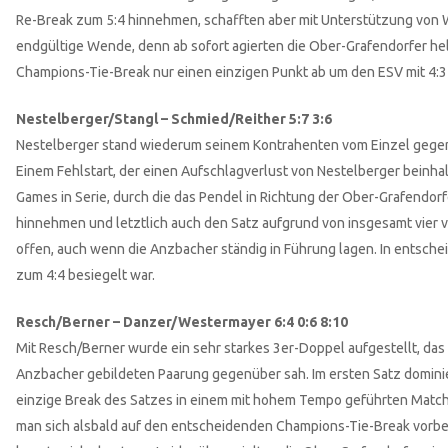
Re-Break zum 5:4 hinnehmen, schafften aber mit Unterstützung von
endgültige Wende, denn ab sofort agierten die Ober-Grafendorfer hel
Champions-Tie-Break nur einen einzigen Punkt ab um den ESV mit 4:3 
Nestelberger/Stangl – Schmied/Reither 5:7 3:6
Nestelberger stand wiederum seinem Kontrahenten vom Einzel gegen
Einem Fehlstart, der einen Aufschlagverlust von Nestelberger beinha
Games in Serie, durch die das Pendel in Richtung der Ober-Grafendo
hinnehmen und letztlich auch den Satz aufgrund von insgesamt vier 
offen, auch wenn die Anzbacher ständig in Führung lagen. In entsch
zum 4:4 besiegelt war.
Resch/Berner – Danzer/Westermayer 6:4 0:6 8:10
Mit Resch/Berner wurde ein sehr starkes 3er-Doppel aufgestellt, das
Anzbacher gebildeten Paarung gegenüber sah. Im ersten Satz domini
einzige Break des Satzes in einem mit hohem Tempo geführten Match
man sich alsbald auf den entscheidenden Champions-Tie-Break vorbere