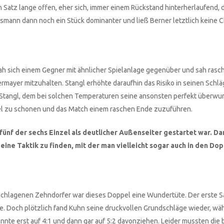
 Satz lange offen, eher sich, immer einem Rückstand hinterherlaufend,
smann dann noch ein Stück dominanter und ließ Berner letztlich keine 
sah sich einem Gegner mit ähnlicher Spielanlage gegenüber und sah rasch
rmayer mitzuhalten. Stangl erhöhte daraufhin das Risiko in seinen Schl
s Stangl, dem bei solchen Temperaturen seine ansonsten perfekt überw
el zu schonen und das Match einem raschen Ende zuzuführen.
 fünf der sechs Einzel als deutlicher Außenseiter gestartet war. Da
eine Taktik zu finden, mit der man vielleicht sogar auch in den Do
chlagenen Zehndorfer war dieses Doppel eine Wundertüte. Der erste Sa
che. Doch plötzlich fand Kuhn seine druckvollen Grundschläge wieder, wä
nnte erst auf 4:1 und dann gar auf 5:2 davonziehen. Leider mussten die 