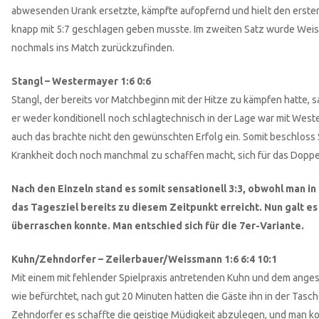
abwesenden Urank ersetzte, kämpfte aufopfernd und hielt den ersten
knapp mit 5:7 geschlagen geben musste. Im zweiten Satz wurde Weis
nochmals ins Match zurückzufinden.
Stangl – Westermayer 1:6 0:6
Stangl, der bereits vor Matchbeginn mit der Hitze zu kämpfen hatte, 
er weder konditionell noch schlagtechnisch in der Lage war mit Weste
auch das brachte nicht den gewünschten Erfolg ein. Somit beschlos
Krankheit doch noch manchmal zu schaffen macht, sich für das Dopp
Nach den Einzeln stand es somit sensationell 3:3, obwohl man in
das Tagesziel bereits zu diesem Zeitpunkt erreicht. Nun galt es 
überraschen konnte. Man entschied sich für die 7er-Variante.
Kuhn/Zehndorfer – Zeilerbauer/Weissmann 1:6 6:4 10:1
Mit einem mit fehlender Spielpraxis antretenden Kuhn und dem anges
wie befürchtet, nach gut 20 Minuten hatten die Gäste ihn in der Tas
Zehndorfer es schaffte die geistige Müdigkeit abzulegen, und man ko