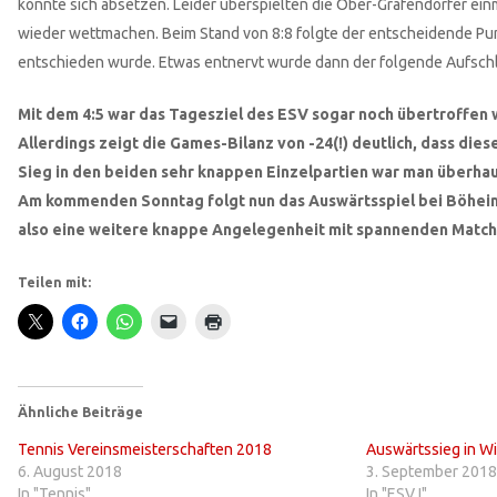
konnte sich absetzen. Leider überspielten die Ober-Grafendorfer ein
wieder wettmachen. Beim Stand von 8:8 folgte der entscheidende Punkt
entschieden wurde. Etwas entnervt wurde dann der folgende Aufsch
Mit dem 4:5 war das Tagesziel des ESV sogar noch übertroffen
Allerdings zeigt die Games-Bilanz von -24(!) deutlich, dass di
Sieg in den beiden sehr knappen Einzelpartien war man überh
Am kommenden Sonntag folgt nun das Auswärtsspiel bei Böheimki
also eine weitere knappe Angelegenheit mit spannenden Match
Teilen mit:
Ähnliche Beiträge
Tennis Vereinsmeisterschaften 2018
Auswärtssieg in W
6. August 2018
3. September 2018
In "Tennis"
In "ESV I"