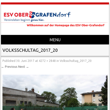
MENU
Skip to content
VOLKSSCHULTAG_2017_20
Published
30. Juni 2017
at
4272 × 2848
in
Volksschultag_2017_20
← Previous
Next →