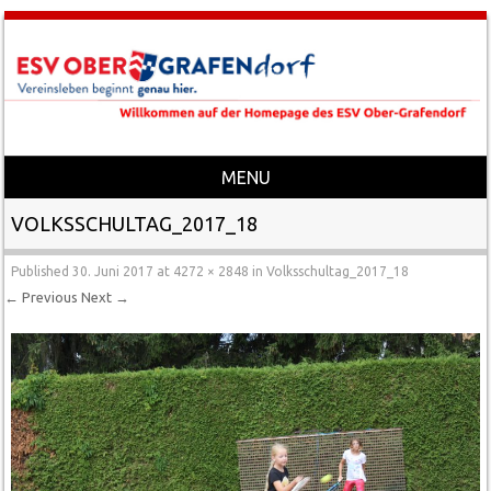
MENU
Skip to content
VOLKSSCHULTAG_2017_18
Published
30. Juni 2017
at
4272 × 2848
in
Volksschultag_2017_18
← Previous
Next →