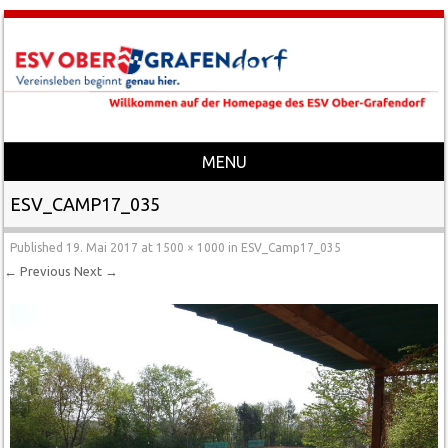
MENU
Skip to content
ESV_CAMP17_035
Published
19. Mai 2017
at
1500 × 1000
in
ESV_Camp17_035
← Previous
Next →