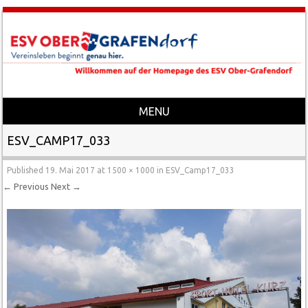
MENU
Skip to content
ESV_CAMP17_033
Published
19. Mai 2017
at
1500 × 1000
in
ESV_Camp17_033
← Previous
Next →