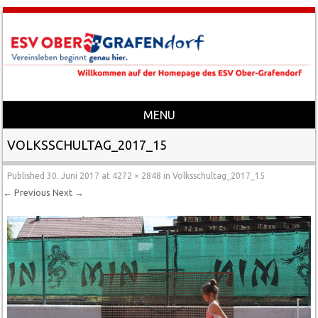
MENU
Skip to content
VOLKSSCHULTAG_2017_15
Published
30. Juni 2017
at
4272 × 2848
in
Volksschultag_2017_15
← Previous
Next →