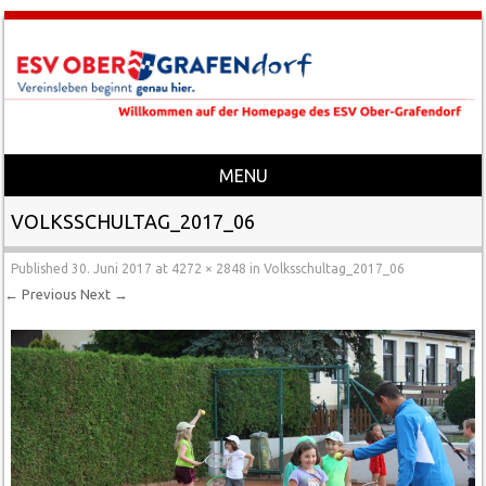
MENU
Skip to content
VOLKSSCHULTAG_2017_06
Published
30. Juni 2017
at
4272 × 2848
in
Volksschultag_2017_06
← Previous
Next →