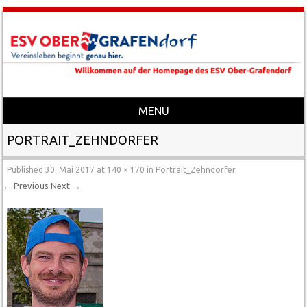
MENU
Skip to content
PORTRAIT_ZEHNDORFER
Published
30. Mai 2017
at
140 × 170
in
Portrait_Zehndorfer
← Previous
Next →