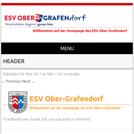
MENU
Skip to content
HEADER
Published
18. Mai 2017
at
900 × 161
in
Header
← Previous
Next →
Trackbacks are closed, but you can
post a comment
.