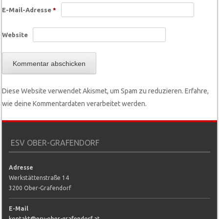
E-Mail-Adresse
*
Website
Diese Website verwendet Akismet, um Spam zu reduzieren.
Erfahre,
wie deine Kommentardaten verarbeitet werden.
ESV OBER-GRAFENDORF
Adresse
Werkstättenstraße 14
3200 Ober-Grafendorf
E-Mail
kontakt@esv-ober-grafendorf.at