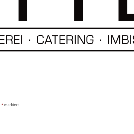
t
*
markiert