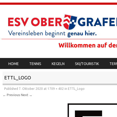
SKIP TO CONTENT
HOME
TENNIS
KEGELN
SKI/TOURISTIK
TER
MENU
ETTL_LOGO
Published
7. Oktober 2020
at
1709 × 402
in
ETTL_Logo
← Previous
Next →