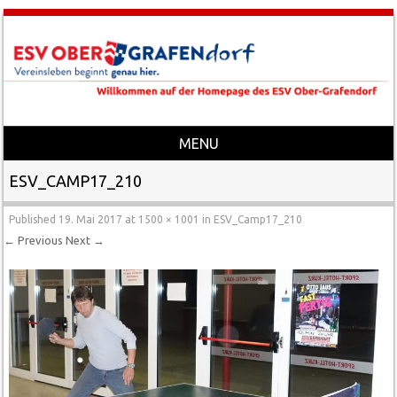
MENU
Skip to content
ESV_CAMP17_210
Published
19. Mai 2017
at
1500 × 1001
in
ESV_Camp17_210
← Previous
Next →