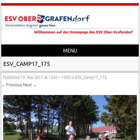
MENU
Skip to content
ESV_CAMP17_175
Published
19. Mai 2017
at
1500 × 1000
in
ESV_Camp17_175
← Previous
Next →