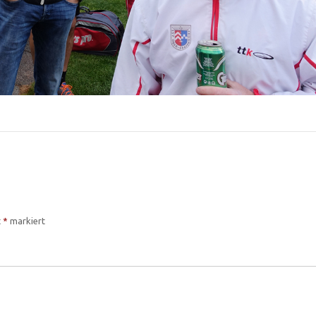
t
*
markiert