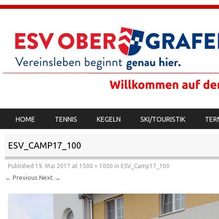
SKIP TO CONTENT
HOME
TENNIS
KEGELN
SKI/TOURISTIK
TER
MENU
ESV_CAMP17_100
Published
19. Mai 2017
at
1500 × 1000
in
ESV_Camp17_100
← Previous
Next →