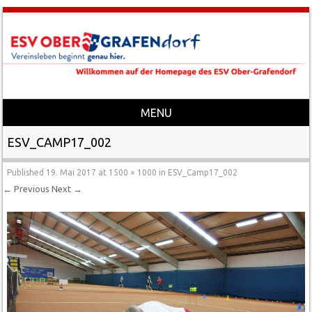
MENU
Skip to content
ESV_CAMP17_002
Published
19. Mai 2017
at
1500 × 1000
in
ESV_Camp17_002
← Previous
Next →