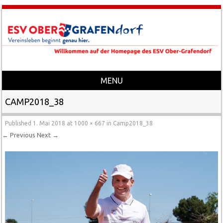
MENU
Skip to content
CAMP2018_38
Published
1. Mai 2018
at
1000 × 667
in
Camp2018_38
← Previous
Next →