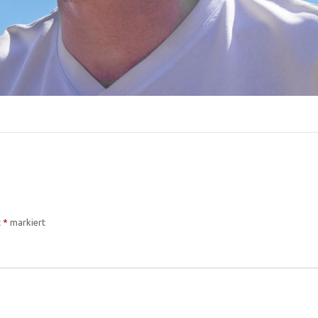
t
*
markiert