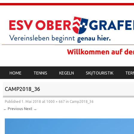
SKIP TO CONTENT
HOME
TENNIS
KEGELN
SKI/TOURISTIK
TER
MENU
CAMP2018_36
Published
1. Mai 2018
at
1000 × 667
in
Camp2018_36
← Previous
Next →