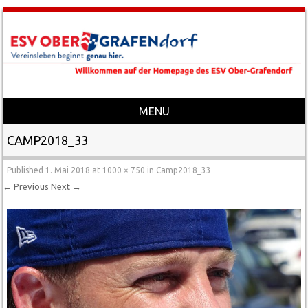
MENU
Skip to content
CAMP2018_33
Published
1. Mai 2018
at
1000 × 750
in
Camp2018_33
← Previous
Next →