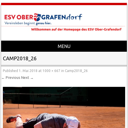
MENU
Skip to content
CAMP2018_26
Published
1. Mai 2018
at
1000 × 667
in
Camp2018_26
← Previous
Next →