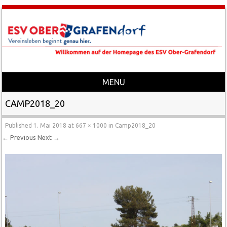
MENU
Skip to content
CAMP2018_20
Published
1. Mai 2018
at
667 × 1000
in
Camp2018_20
← Previous
Next →