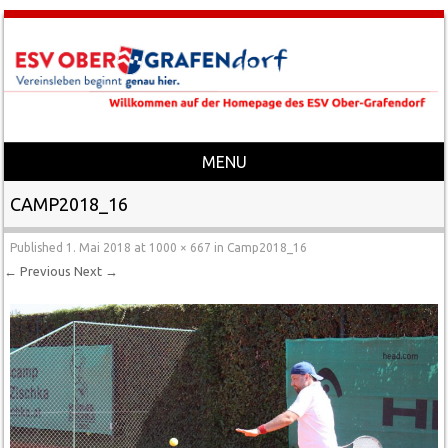
MENU
Skip to content
CAMP2018_16
Published
1. Mai 2018
at
1000 × 667
in
Camp2018_16
← Previous
Next →