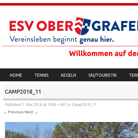
SKIP TO CONTENT
HOME
TENNIS
KEGELN
SKI/TOURISTIK
TER
MENU
CAMP2018_11
Published
1. Mai 2018
at
1000 × 667
in
Camp2018_11
← Previous
Next →