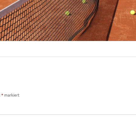
t
*
markiert